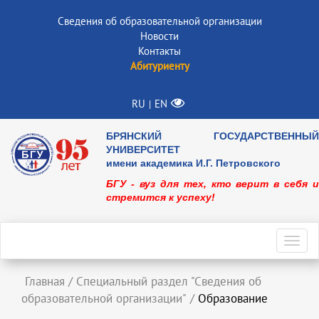
Сведения об образовательной организации
Новости
Контакты
Абитуриенту
RU
EN
|
БРЯНСКИЙ ГОСУДАРСТВЕННЫЙ
УНИВЕРСИТЕТ
имени академика И.Г. Петровского
БГУ - вуз для тех, кто верит в себя и
стремится к успеху!
Toggl
navig
Главная
/
Специальный раздел "Сведения об
образовательной организации"
/
Образование