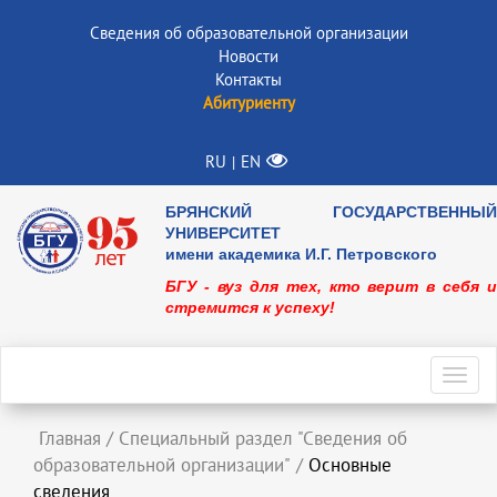
Сведения об образовательной организации
Новости
Контакты
Абитуриенту
RU
EN
|
БРЯНСКИЙ ГОСУДАРСТВЕННЫЙ
УНИВЕРСИТЕТ
имени академика И.Г. Петровского
БГУ - вуз для тех, кто верит в себя и
стремится к успеху!
Toggl
navig
Главная
/
Специальный раздел "Сведения об
образовательной организации"
/
Основные
сведения