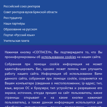
Российский союз ректоров
Совет ректоров вузов Брянской области
Росстудцентр
Наши партнёры
Образование на русском
Портал «Русский язык»
Учительская газета
Российская академия наук
Нажимая кнопку «СОГЛАСЕН», Вы подтверждаете то, что Вы
Единый портал государственных услуг
проинформированы об
использовании cookies
на нашем сайте.
Противодействие терроризму
Собранная при помощи cookie информация не может
Противодействие угрозам информационной безопасности
идентифицировать Вас, однако может помочь нам улучшить
Социальные ролики - Генеральная прокуратура РФ
работу нашего сайта. Информация об использовании Вами
Противодействие коррупции
данного сайта, собранная при помощи cookie, сохраняется на
Вашем компьютере (сведения о местоположении; ip-адрес; тип,
БГУ против наркотиков
язык, версия ОС и браузера; тип устройства и разрешение его
Брянский государственный университет
экрана; источник, откуда пришел на сайт пользователь; какие
имени академика И.Г. Петровского
страницы открывает и на какие кнопки нажимает
пользователь), а также данная информация используется для
Время работы: пн-пт 09:00-18:00