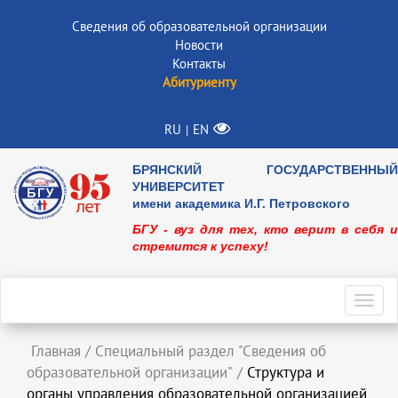
Сведения об образовательной организации
Новости
Контакты
Абитуриенту
RU
EN
|
БРЯНСКИЙ ГОСУДАРСТВЕННЫЙ
УНИВЕРСИТЕТ
имени академика И.Г. Петровского
БГУ - вуз для тех, кто верит в себя и
стремится к успеху!
Toggl
navig
Главная
/
Специальный раздел "Сведения об
образовательной организации"
/
Структура и
органы управления образовательной организацией