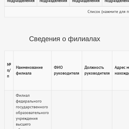
подразделения
подразделения
подразделения
подразделен
Список (нажмите для 
Сведения о филиалах
№
Наименование
ФИО
Должность
Адрес м
п/
филиала
руководителя
руководителя
нахожд
п
Филиал
федерального
государственного
образовательного
учреждения
высшего