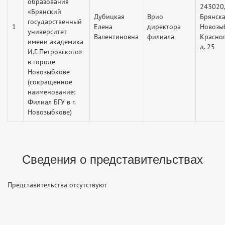
образования
243020,
«Брянский
Дубицкая
Врио
Брянская
государственный
1
Елена
директора
Новозыб
университет
Валентиновна
филиала
Красног
имени академика
д. 25
И.Г. Петровского»
в городе
Новозыбкове
(сокращенное
наименование:
Филиал БГУ в г.
Новозыбкове)
Сведения о представительствах
Представительства отсутствуют