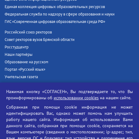
Единая коллекция цифровых образовательных ресурсов
Федеральная служба по надзору в сфере образования и науки
ГИС «Современная цифровая образовательная среда РФ»
Российский союз ректоров
Совет ректоров вузов Брянской области
Росстудцентр
Наши партнёры
Образование на русском
Портал «Русский язык»
Учительская газета
Российская академия наук
Нажимая кнопку «СОГЛАСЕН», Вы подтверждаете то, что Вы
Единый портал государственных услуг
проинформированы об
использовании cookies
на нашем сайте.
Противодействие терроризму
Собранная при помощи cookie информация не может
Противодействие угрозам информационной безопасности
идентифицировать Вас, однако может помочь нам улучшить
Социальные ролики - Генеральная прокуратура РФ
работу нашего сайта. Информация об использовании Вами
Противодействие коррупции
данного сайта, собранная при помощи cookie, сохраняется на
Вашем компьютере (сведения о местоположении; ip-адрес; тип,
БГУ против наркотиков
язык, версия ОС и браузера; тип устройства и разрешение его