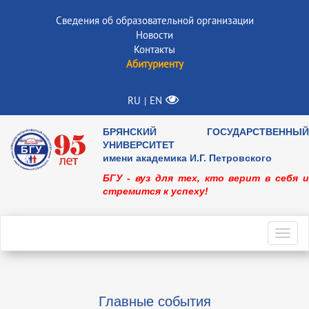
Сведения об образовательной организации
Новости
Контакты
Абитуриенту
RU
EN
|
БРЯНСКИЙ ГОСУДАРСТВЕННЫЙ
УНИВЕРСИТЕТ
имени академика И.Г. Петровского
БГУ - вуз для тех, кто верит в себя и
стремится к успеху!
Toggl
navig
Главные события