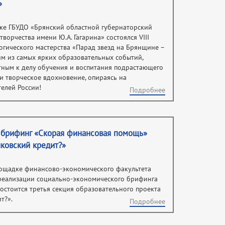
»
дке ГБУДО «Брянский областной губернаторский
ворчества имени Ю.А. Гагарина» состоялся VIII
огического мастерства «Парад звезд на Брянщине –
им из самых ярких образовательных событий,
тным к делу обучения и воспитания подрастающего
и творческое вдохновение, опираясь на
елей России!
Подробнее
 брифинг «Скорая финансовая помощь»
нковский кредит?»
лощадке финансово-экономического факультета
 реализации социально-экономического брифинга
стоится третья секция образовательного проекта
т?».
Подробнее