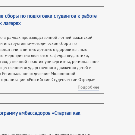
е сборы по подготовке студентов к работе
х лагерях
те в рамках производственной летней вожатской
ли инструктивно-методические сборы по
 вожатыми в летних детских оздоровительных
го мероприятия являются кафедра педагогики,
зводственной практик университета, региональное
щественно-государственного движения детей и
и Региональное отделение Молодежной
организации «Российские Студенческие Отряды»
Подробнее
ограмму амбассадоров «Стартап как
роект, планируешь защищать диплом в формате