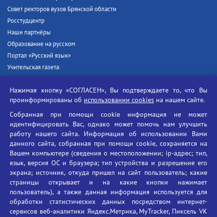
Совет ректоров вузов Брянской области
Росстудцентр
Наши партнёры
Образование на русском
Портал «Русский язык»
Учительская газета
Российская академия наук
Нажимая кнопку «СОГЛАСЕН», Вы подтверждаете то, что Вы
Единый портал государственных услуг
проинформированы об
использовании cookies
на нашем сайте.
Противодействие терроризму
Собранная при помощи cookie информация не может
Противодействие угрозам информационной безопасности
идентифицировать Вас, однако может помочь нам улучшить
Социальные ролики - Генеральная прокуратура РФ
работу нашего сайта. Информация об использовании Вами
Противодействие коррупции
данного сайта, собранная при помощи cookie, сохраняется на
Вашем компьютере (сведения о местоположении; ip-адрес; тип,
БГУ против наркотиков
язык, версия ОС и браузера; тип устройства и разрешение его
Брянский государственный университет
экрана; источник, откуда пришел на сайт пользователь; какие
имени академика И.Г. Петровского
страницы открывает и на какие кнопки нажимает
пользователь), а также данная информация используется для
Время работы: пн-пт 09:00-18:00
обработки статистических данных посредством интернет-
E-mail: bryanskgu@mail.ru
сервисов веб-аналитики Яндекс.Метрика, MyTracker, Пиксель VK