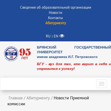
Сведения об образовательной организации
Новости
Контакты
Абитуриенту
RU
EN
|
БРЯНСКИЙ ГОСУДАРСТВЕННЫЙ
УНИВЕРСИТЕТ
имени академика И.Г. Петровского
БГУ - вуз для тех, кто верит в себя и
стремится к успеху!
Toggl
navig
Главная
/
Абитуриенту
/
Новости Приемной
комиссии