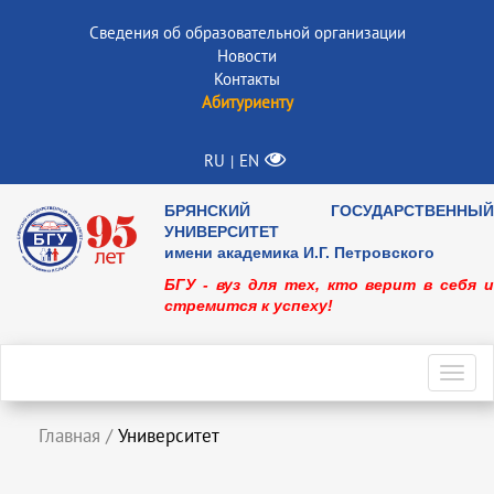
Сведения об образовательной организации
Новости
Контакты
Абитуриенту
RU
EN
|
БРЯНСКИЙ ГОСУДАРСТВЕННЫЙ
УНИВЕРСИТЕТ
имени академика И.Г. Петровского
БГУ - вуз для тех, кто верит в себя и
стремится к успеху!
Toggl
navig
Главная
/
Университет