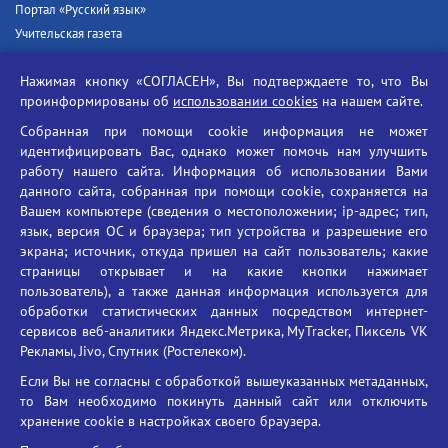
Портал «Русский язык»
Учительская газета
Российская академия наук
Нажимая кнопку «СОГЛАСЕН», Вы подтверждаете то, что Вы
Единый портал государственных услуг
проинформированы об
использовании cookies
на нашем сайте.
Противодействие терроризму
Собранная при помощи cookie информация не может
Противодействие угрозам информационной безопасности
идентифицировать Вас, однако может помочь нам улучшить
Социальные ролики - Генеральная прокуратура РФ
работу нашего сайта. Информация об использовании Вами
Противодействие коррупции
данного сайта, собранная при помощи cookie, сохраняется на
Вашем компьютере (сведения о местоположении; ip-адрес; тип,
БГУ против наркотиков
язык, версия ОС и браузера; тип устройства и разрешение его
Брянский государственный университет
экрана; источник, откуда пришел на сайт пользователь; какие
имени академика И.Г. Петровского
страницы открывает и на какие кнопки нажимает
пользователь), а также данная информация используется для
Время работы: пн-пт 09:00-18:00
обработки статистических данных посредством интернет-
E-mail: bryanskgu@mail.ru
сервисов веб-аналитики Яндекс.Метрика, MyTracker, Пиксель VK
Телефон: +7(4832)58-90-85
Рекламы, Jivo, Спутник (Ростелеком).
Если Вы не согласны с обработкой вышеуказанных метаданных,
то Вам необходимо покинуть данный сайт или отключить
хранение cookie в настройках своего браузера.