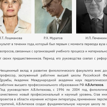
Л.Т. Лошманова
Р.Х. Муратов
И.П. Печенкин
акультет в течении года, который был первым с момента переезда вуза
 вопросов, связанных с организацией учебного процесса и материаль
от своих предшественников. Период его руководства совпал с реф
Неоценимый вклад в развитие филологического факультета внес до
профессор, заслуженный работник высшей школы Российской Фе
Дружбы, Академик Международной академии наук педагогическог
работник высшего профессионального образования РФ
А.В.Антюхов
.
Под руководством А.В.Антюхова, с 1996 по 2004 год, филологич
качественно новый профессиональный и научный уровень. Став ин
проектов в области изучения истории литературы, применении персп
стратегий, А.В.Антюхов создал фундаментальную научную школу по