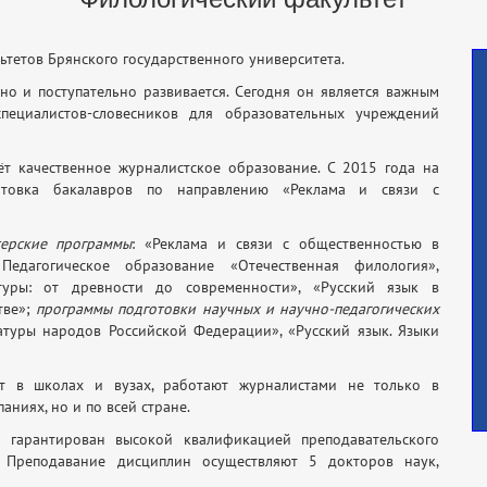
ьтетов Брянского государственного университета.
но и поступательно развивается. Сегодня он является важным
пециалистов-словесников для образовательных учреждений
ёт качественное журналистское образование. С 2015 года на
готовка бакалавров по направлению «Реклама и связи с
терские программы
: «Реклама и связи с общественностью в
едагогическое образование «Отечественная филология»,
туры: от древности до современности», «Русский язык в
ве»;
программы подготовки научных и научно-педагогических
ратуры народов Российской Федерации», «Русский язык. Языки
ют в школах и вузах, работают журналистами не только в
ниях, но и по всей стране.
 гарантирован высокой квалификацией преподавательского
в. Преподавание дисциплин осуществляют 5 докторов наук,