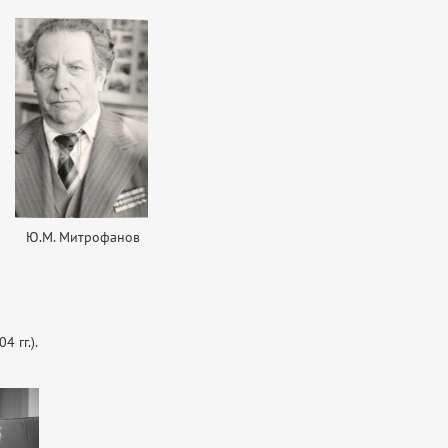
Ю.М. Митрофанов
 гг.).