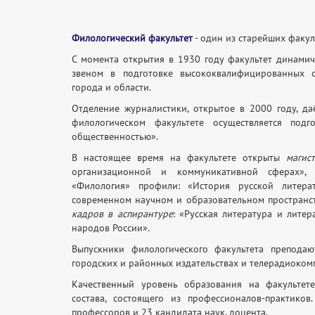
Филологический факультет
- один из старейших факул
С момента открытия в 1930 году факультет динамич
звеном в подготовке высококвалифицированных с
города и области.
Отделение журналистики, открытое в 2000 году, да
филологическом факультете осуществляется под
общественностью».
В настоящее время на факультете открыты
магис
организационной и коммуникативной сферах», П
«Филология» профили: «История русской литера
современном научном и образовательном пространст
кадров в аспирантуре
: «Русская литература и лите
народов России».
Выпускники филологического факультета препода
городских и районных издательствах и телерадиокомпа
Качественный уровень образования на факультете
состава, состоящего из профессионалов-практико
профессоров и 23 кандидата наук, доцента.