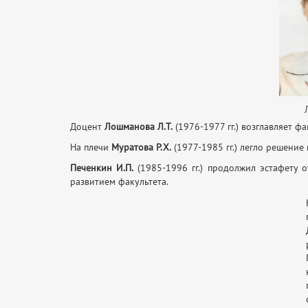
Доцент
Лошманова Л.Т.
(1976-1977 гг.) возглавляет ф
На плечи
Муратова Р.Х.
(1977-1985 гг.) легло решение
Печенкин И.П.
(1985-1996 гг.) продолжил эстафету 
развитием факультета.