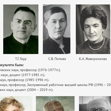
Т.Г. Гаур
С.В. Попова
К.А. Жаворонкова
акультета были:
ских наук, профессор (1976-1977гг.).
аук, доцент (1977-1985 гг.).
ук, профессор (1985-1996 гг.).
аук, профессор, Заслуженный работник высшей школы РФ (1996 – 2004
х наук, доцент (2004 – 2019 гг.).