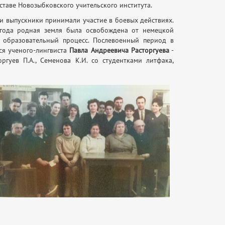
оставе Новозыбковского учительского института.
и выпускники принимали участие в боевых действиях.
 года родная земля была освобождена от немецкой
я образовательный процесс. Послевоенный период в
ся ученого-лингвиста
Павла Андреевича Расторгуева
-
гуев П.А., Семенова К.И. со студентками литфака,