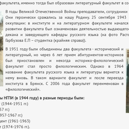
 факультета, именно тогда был образован литературный факультет в с
В годы Великой Отечественной Войны преподаватели, сотрудники 
Они героически сражались за нашу Родину. 25 сентября 1943
оккупации: в институте и на литературном факультете началс
развитии факультета был ознаменован деятельностью выдающего
декана и заведующего кафедры русского языка (на фото Растор
Гарбузова Е.П – студентка (крайняя справа)).
В 1951 году были объединены два факультета - исторический и
литературный, но через 6 лет прием абитуриентов-историков
был приостановлен и некогда историко-филологический
факультет стал просто филологическим. Однако в 1964
название факультета русского языка и литературы вернется к
нему вновь. В таком варианте факультет и после переезда
института в Брянск. С 2006 года факультет переименован в
«филологический».
ы НГПИ (в 1944 году) в разные периоды были:
(1944-1951 гг.)
7 гг.)
57-1967 гг.)
цент (1961-1963)
(1974-1976 гг.).