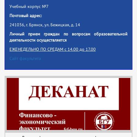
Учебный корпус №7
Почтовый адрес:
241036, г. Брянск, ул. Бежицкая, д. 14
Личный прием граждан по вопросам образовательной
деятельности осуществляется
ЕЖЕНЕДЕЛЬНО
ПО СРЕДАМ
с 14.00 до 17.00
Сайт факультета