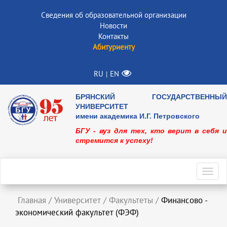
Сведения об образовательной организации
Новости
Контакты
Абитуриенту
RU
EN
|
БРЯНСКИЙ ГОСУДАРСТВЕННЫЙ
УНИВЕРСИТЕТ
имени академика И.Г. Петровского
БГУ - вуз для тех, кто верит в себя и
стремится к успеху!
Toggl
navig
Главная
/
Университет
/
Факультеты
/
Финансово -
экономический факультет (ФЭФ)