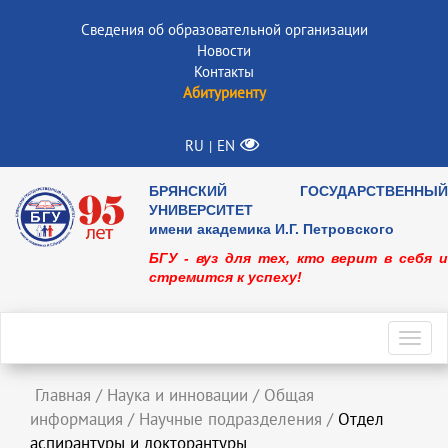
Сведения об образовательной организации
Новости
Контакты
Абитуриенту
RU
EN
|
БРЯНСКИЙ ГОСУДАРСТВЕННЫЙ
УНИВЕРСИТЕТ
имени академика И.Г. Петровского
БГУ - вуз для тех, кто верит в себя и
стремится к успеху!
Toggl
navig
Главная
/
Наука и инновации
/
Общая
информация
/
Научные подразделения
/
Отдел
аспирантуры и докторантуры