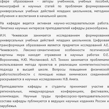
сфере образования - авторы учебников, учебных пособий,
монографий и научных статей по проблемам формирования
универсальных учебных действий младших школьников, методики
обучения и воспитания в начальной школе.
На кафедре ведется активная научно-исследовательская работа.
Тематика научных интересов преподавателей кафедры разнообразна.
И.Н. Чижевская занимается исследованием формирования
универсальных учебных действий младших школьников. Цифровая
трансформация образования является предметом исследований А.Е.
Чижевского. Лексико-семантические особенности поэтической
картины мира находят отражение в научных работах О.Е.
Вороничева, Н.Ю. Моспановой. А.П. Тонких занимается проблемами
использования метода проектов и реализации компетентностного
подхода в высшей школе. Вопросы повышения физической
работоспособности с помощью новых химических соединений
раскрываются в научных исследованиях Н.В. Амяга.
Преподаватели кафедры и студенты принимают участие в
региональных, международных конференциях, фестивалях,
олимпиадах. Научные труды профессорско-преподавательского
состава кафедры публикуются в ведущих научных изданиях России и
зарубежья.