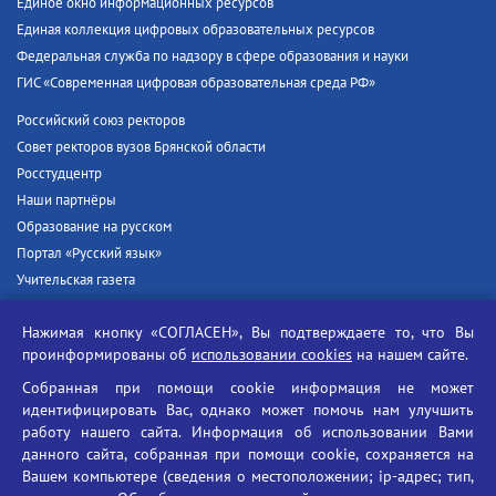
Единое окно информационных ресурсов
Единая коллекция цифровых образовательных ресурсов
Федеральная служба по надзору в сфере образования и науки
ГИС «Современная цифровая образовательная среда РФ»
Российский союз ректоров
Совет ректоров вузов Брянской области
Росстудцентр
Наши партнёры
Образование на русском
Портал «Русский язык»
Учительская газета
Российская академия наук
Нажимая кнопку «СОГЛАСЕН», Вы подтверждаете то, что Вы
Единый портал государственных услуг
проинформированы об
использовании cookies
на нашем сайте.
Противодействие терроризму
Собранная при помощи cookie информация не может
Противодействие угрозам информационной безопасности
идентифицировать Вас, однако может помочь нам улучшить
Социальные ролики - Генеральная прокуратура РФ
работу нашего сайта. Информация об использовании Вами
Противодействие коррупции
данного сайта, собранная при помощи cookie, сохраняется на
Вашем компьютере (сведения о местоположении; ip-адрес; тип,
БГУ против наркотиков