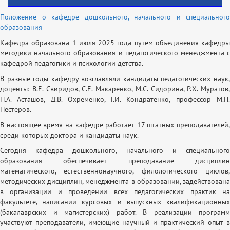
Положение о кафедре дошкольного, начального и специального
образования
Кафедра образована 1 июля 2025 года путем объединения кафедры
методики начального образования и педагогического менеджмента с
кафедрой педагогики и психологии детства.
В разные годы кафедру возглавляли кандидаты педагогических наук,
доценты: В.Е. Свиридов, С.Е. Макаренко, М.С. Сидорина, Р.Х. Муратов,
Н.А. Асташов, Д.В. Охременко, Г.И. Кондратенко, профессор М.Н.
Нестеров.
В настоящее время на кафедре работает 17 штатных преподавателей,
среди которых доктора и кандидаты наук.
Сегодня кафедра дошкольного, начального и специального
образования обеспечивает преподавание дисциплин
математического, естественнонаучного, филологического циклов,
методических дисциплин, менеджмента в образовании, задействована
в организации и проведении всех педагогических практик на
факультете, написании курсовых и выпускных квалификационных
(бакалаврских и магистерских) работ. В реализации программ
участвуют преподаватели, имеющие научный и практический опыт в