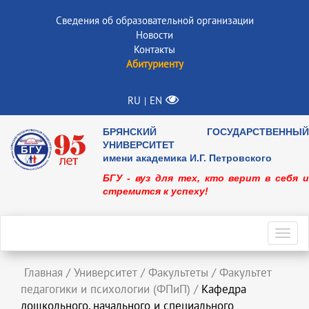
Сведения об образовательной организации
Новости
Контакты
Абитуриенту
RU
EN
|
БРЯНСКИЙ ГОСУДАРСТВЕННЫЙ
УНИВЕРСИТЕТ
имени академика И.Г. Петровского
БГУ - вуз для тех, кто верит в себя и
стремится к успеху!
Toggl
navig
Главная
/
Университет
/
Факультеты
/
Факультет
педагогики и психологии (ФПиП)
/
Кафедра
дошкольного, начального и специального