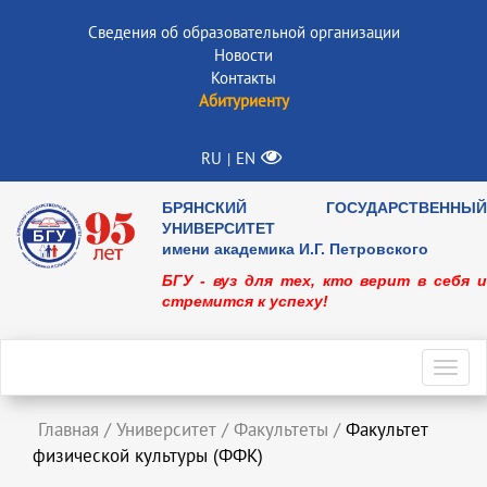
Сведения об образовательной организации
Новости
Контакты
Абитуриенту
RU
EN
|
БРЯНСКИЙ ГОСУДАРСТВЕННЫЙ
УНИВЕРСИТЕТ
имени академика И.Г. Петровского
БГУ - вуз для тех, кто верит в себя и
стремится к успеху!
Toggl
navig
Главная
/
Университет
/
Факультеты
/
Факультет
физической культуры (ФФК)