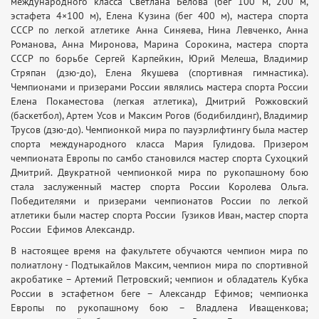
международного класса Светлана Белова (бег 100 м, 200 м,
эстафета 4×100 м), Елена Кузина (бег 400 м), мастера спорта
СССР по легкой атлетике Анна Синяева, Нина Левченко, Анна
Романова, Анна Миронова, Марина Сорокина, мастера спорта
СССР по борьбе Сергей Карпейкин, Юрий Мелеша, Владимир
Стряпан (дзю-до), Елена Якушева (спортивная гимнастика).
Чемпионами и призерами России являлись мастера спорта России
Елена Покаместова (легкая атлетика), Дмитрий Рожковский
(баскетбол), Артем Усов и Максим Рогов (бодибилдинг), Владимир
Трусов (дзю-до). Чемпионкой мира по пауэрлифтингу была мастер
спорта международного класса Мария Гулидова. Призером
чемпионата Европы по самбо становился мастер спорта Сухоцкий
Дмитрий. Двукратной чемпионкой мира по рукопашному бою
стала заслуженный мастер спорта России Королева Ольга.
Победителями и призерами чемпионатов России по легкой
атлетики были мастер спорта России Гузиков Иван, мастер спорта
России Ефимов Александр.
В настоящее время на факультете обучаются чемпион мира по
полиатлону - Подтыкайлов Максим, чемпион мира по спортивной
акробатике – Артемий Петровский; чемпион и обладатель Кубка
России в эстафетном беге – Александр Ефимов; чемпионка
Европы по рукопашному бою – Владлена Иващенкова;