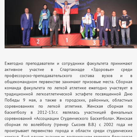
Ежегодно преподаватели и сотрудники факультета принимают
активное участие в Спартакиаде «Здоровье» среди
профессорско-преподавательского состава вузов и в
общекомандном первенстве занимают призовые места. Сборная
команда факультета по легкой атлетике ежегодно участвует в
традиционной легкоатлетической эстафете посвященной Дню
Победы 9 мая, а также в городских, районных, областных
соревнованиях по легкой атлетике. Женская сборная по
баскетболу в 2012-13г.г. являлась участницей финальных
соревнований «Ассоциации Студенческого Баскетбола». Женская
сборная по волейболу (тренер Сысоев В.В.) с 2002 года не
проигрывает первенство города и области среди студенческих
команд. Ещё одним значимым достижением является бронзовая