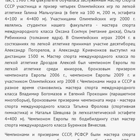
Так, с 1986 г. на факультете обучалась заслуженный мастер спорта
СССР участница и призер четырех Олимпийских игр по легкой
атлетике Галина Мальчугана (в беге на 100 м, 200 м, эстафета
4×100 и 4×400 м). Участницами Олимпийских игр 2000 г.
являлись студентки нашего факультета - мастера спорта
международного класса Оксана Есипчук (метание диска), Ольга
Рябинкина (толкание ядра). В Олимпийских играх 2004 г. в
состязаниях по легкой атлетике принимал участие десятиборец
Александр Погорелов, а Александр Кривчонков выступил на
дистанции 1500 м. Мастер спорта международного класса по
легкой атлетике Дроздов Алексей был чемпионом Европы по
легкой атлетике среди юниоров, бронзовым призером
чемпионата Европы 2006 г., чемпионом Европы 2009 г. и
участником Олимпийских игр 2008 г. Чемпионами мира и СССР в
разное время становились мастера спорта международного
класса Владимир Богомазов и Евгений Прокошин (парашютное
многоборье), бронзовыми призерами чемпионата мира - мастера
спорта международного класса Татьяна Фролова (спортивная
гимнастика) и Наталья Шевцова (в легкоатлетической эстафете
4×400 м). Чемпионом Европы по бодибилдингу стал мастер
спорта международного класса Буренков Вячеслав.
Чемпионами и призерами СССР, РСФСР были мастера спорта