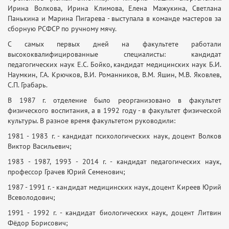
Ирина Волкова, Ирина Климова, Елена Мажукина, Светлана
Панькина и Марина Пигарева - выступала в команде мастеров за
сборную РСФСР по ручному мячу.
С самых первых дней на факультете работали
высококвалифицированные специалисты: кандидат
педагогических наук Е.С. Бойко, кандидат медицинских наук Б.И.
Наумкин, Г.А. Крючков, В.И. Романников, В.М. Яшин, М.В. Яковлев,
С.П. Грабарь.
В 1987 г. отделение было реорганизовано в факультет
физического воспитания, а в 1992 году - в факультет физической
культуры. В разное время факультетом руководили:
1981 - 1983 г. - кандидат психологических наук, доцент Волков
Виктор Васильевич;
1983 - 1987, 1993 - 2014 г. - кандидат педагогических наук,
профессор Грачев Юрий Семенович;
1987 - 1991 г. - кандидат медицинских наук, доцент Киреев Юрий
Всеволодович;
1991 - 1992 г. - кандидат биологических наук, доцент Литвин
Фёдор Борисович;