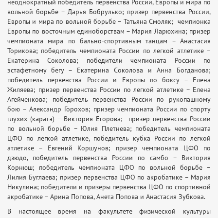
неоднократный победитель первенства России, Европы и мира по
вольной борьбе – Дарья Бобрулько; призер первенства России,
Европы и мира по вольной борьбе – Татьяна Смоляк; чемпионка
Европы по восточным единоборствам – Мария Ларюхина; призер
чемпионата мира по бально-спортивным танцам – Анастасия
Торикова; победитель чемпионата России по легкой атлетике –
Екатерина Соколова; победители чемпионата России по
эстафетному бегу – Екатерина Соколова и Анна Богданова;
победитель первенства России и Европы по боксу – Елена
Жиляева; призер первенства России по легкой атлетике – Елена
Агейченкова; победитель первенства России по рукопашному
бою – Александр Горохов; призер чемпионата России по спорту
глухих (каратэ) – Виктория Егорова; призер первенства России
по вольной борьбе – Юлия Плетнева; победитель чемпионата
ЦФО по легкой атлетике, победитель кубка России по легкой
атлетике – Евгений Коршунов; призер чемпионата ЦФО по
дзюдо, победитель первенства России по самбо – Виктория
Корнюш; победитель чемпионата ЦФО по вольной борьбе –
Лилия Буглаева; призер первенства ЦФО по акробатике – Мария
Никулина; победители и призеры первенства ЦФО по спортивной
акробатике – Арина Попова, Анета Попова и Анастасия Зубкова.
В настоящее время на факультете физической культуры