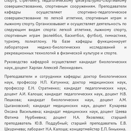
спорту, стретчингу, педагогическому физкультурно-спортивному
совершенствованию, спортивным сооружениям. Преподаватели
кафедры осуществляют спортивно-педагогическое
совершенствование по легкой атлетике, спортивным играм и
лыжному спорту. Организовывает и осуществляет деятельность по
следующим видам спорта: легкой атлетике, лыжному спорту,
спортивным играм (волейбол, баскетбол, футбол), гимнастике,
туризму, полиатлону. На базе кафедры функционирует
лаборатория медико-биологических исследований и
рекреационных технологий в физической культуре и спорте.
Руководство кафедрой осуществляет кандидат биологических
наук, доцент Харлан Алексей Леонидович.
Преподаватели и сотрудники кафедры: доктор биологических
наук, профессор Н.П. Катунина; доктор медицинских наук,
профессор Е.Н. Стратиенко; кандидат педагогических наук,
доцент А.И. Калоша; кандидат педагогических наук, доцент Н.В.
Пешкова; кандидат биологических наук, доцент А.М.
Цыгановский; кандидат медицинских наук, доцент Кухарева
Оксана Васильевна; кандидат медицинских наук, доцент Цеева
Фатима Нурбиевна; доцент Н.А. Яковлева; старший
преподаватель Ю.В. Поддубный; старший преподаватель Е.В.
Шкуричева; лаборант Н.А. Калоша; концертмейстер Е.П. Гинькина.