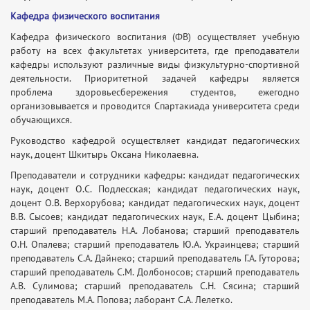
Кафедра физического воспитания
Кафедра физического воспитания (ФВ) осуществляет учебную
работу на всех факультетах университета, где преподаватели
кафедры используют различные виды физкультурно-спортивной
деятельности. Приоритетной задачей кафедры является
проблема здоровьесбережения студентов, ежегодно
организовывается и проводится Спартакиада университета среди
обучающихся.
Руководство кафедрой осуществляет кандидат педагогических
наук, доцент Шкитырь Оксана Николаевна.
Преподаватели и сотрудники кафедры: кандидат педагогических
наук, доцент О.С. Подлесская; кандидат педагогических наук,
доцент О.В. Верхорубова; кандидат педагогических наук, доцент
В.В. Сысоев; кандидат педагогических наук, Е.А. доцент Цыбина;
старший преподаватель Н.А. Лобанова; старший преподаватель
О.Н. Опалева; старший преподаватель Ю.А. Украинцева; старший
преподаватель С.А. Дайнеко; старший преподаватель Г.А. Гуторова;
старший преподаватель С.М. Долбоносов; старший преподаватель
А.В. Сулимова; старший преподаватель С.Н. Сясина; старший
преподаватель М.А. Попова; лаборант С.А. Лелетко.