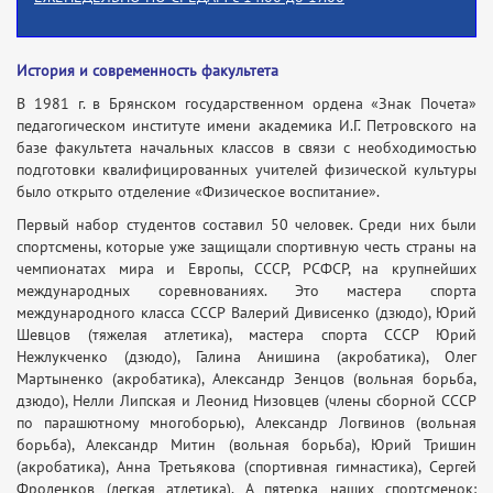
История и современность факультета
В 1981 г. в Брянском государственном ордена «Знак Почета»
педагогическом институте имени академика И.Г. Петровского на
базе факультета начальных классов в связи с необходимостью
подготовки квалифицированных учителей физической культуры
было открыто отделение «Физическое воспитание».
Первый набор студентов составил 50 человек. Среди них были
спортсмены, которые уже защищали спортивную честь страны на
чемпионатах мира и Европы, СССР, РСФСР, на крупнейших
международных соревнованиях. Это мастера спорта
международного класса СССР Валерий Дивисенко (дзюдо), Юрий
Шевцов (тяжелая атлетика), мастера спорта СССР Юрий
Нежлукченко (дзюдо), Галина Анишина (акробатика), Олег
Мартыненко (акробатика), Александр Зенцов (вольная борьба,
дзюдо), Нелли Липская и Леонид Низовцев (члены сборной СССР
по парашютному многоборью), Александр Логвинов (вольная
борьба), Александр Митин (вольная борьба), Юрий Тришин
(акробатика), Анна Третьякова (спортивная гимнастика), Сергей
Фроленков (легкая атлетика). А пятерка наших спортсменок: