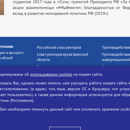
студентов 2017 года в г.Сочи; грамотой Президента РФ «За
акции взаимопомощи «#МыВместе»; благодарностью от Фед
вклад в развитие молодежной политики РФ (2019г.)
точники
Российский союз ректоров
Противодействи
уки и высшего
Совет ректоров вузов Брянской
Противодействие
сийской
области
информационной
Росстудцентр
Социальные роли
росвещения
прокуратура РФ
Наши партнёры
нформированы об
использовании cookies
на нашем сайте.
кое
Противодействи
Образование на русском
вать Вас, однако может помочь нам улучшить работу нашего сайта. 
БГУ против нарк
Портал «Русский язык»
тоположении; ip-адрес; тип, язык, версия ОС и браузера; тип устр
формационных
Учительская газета
ает пользователь), а также данная информация используется для обр
утник (Ростелеком).
ия цифровых
Российская академия наук
 ресурсов
Единый портал государственных
Вам необходимо покинуть данный сайт или отключить хранение cookie
жба по надзору
услуг
ания и науки
ая цифровая