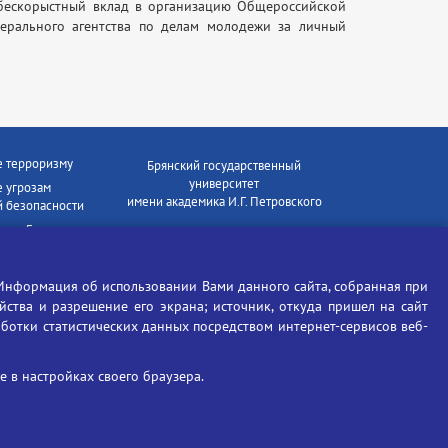
 бескорыстный вклад в организацию Общероссийской
ерального агентства по делам молодежи за личный
е терроризму
Брянский государственный
университет
 угрозам
имени академика И.Г. Петровского
 безопасности
ки - Генеральная
Время работы: пн-пт 09:00-18:00
E-mail: bryanskgu@mail.ru
е коррупции
Телефон: +7(4832)58-90-85
Информация об использовании Вами данного сайта, собранная при
отиков
ойства и разрешение его экрана; источник, откуда пришел на сайт
аботки статистических данных посредством интернет-сервисов веб-
 в настройках своего браузера.