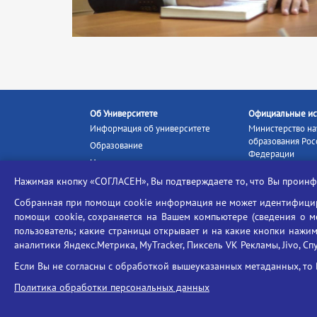
Об Университете
Официальные ис
Информация об университете
Министерство на
образования Рос
Образование
Федерации
Наука и инновации
Министерство п
Абитуриенту
Нажимая кнопку «СОГЛАСЕН», Вы подтверждаете то, что Вы прои
Портал «Российс
Студентам
образование»
Собранная при помощи cookie информация не может идентифициро
Ассоциация выпускников
помощи cookie, сохраняется на Вашем компьютере (сведения о мес
Единое окно ин
Центр тестирования
ресурсов
пользователь; какие страницы открывает и на какие кнопки нажим
иностранных граждан
аналитики Яндекс.Метрика, MyTracker, Пиксель VK Рекламы, Jivo, Сп
Единая коллекц
Конкурс на замещение
образовательных
Если Вы не согласны с обработкой вышеуказанных метаданных, то 
должностей научно-
Федеральная слу
педагогических работников
Политика обработки персональных данных
в сфере образов
ГИС «Современн