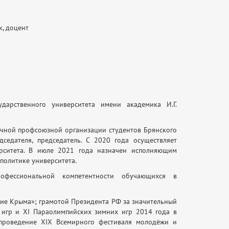
к, доцент
ударственного университета имени академика И.Г.
ичной профсоюзной организации студентов Брянского
едседателя, председатель. С 2020 года осуществляет
ерситета. В июле 2021 года назначен исполняющим
политике университета.
фессиональной компетентности обучающихся в
е Крыма»; грамотой Президента РФ за значительный
 игр и XI Параолимпийских зимних игр 2014 года в
 проведение XIX Всемирного фестиваля молодёжи и