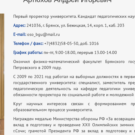
Первый проректор университета. Кандидат педагогических нау
Адрес:
241036, г. Брянск, ул. Бежицкая, 14, корп. 1, каб. 203
E-mail:
oso_bgu@mail.ru
Телефон / факс:
+7(4832)58-05-50, доб. 1016
График работы:
пн-пт, 9.00-18.00,
перерыв 13.00-14.00
Окончил физико-математический факультет Брянского гос
Петровского в 2009 году.
С 2009 по 2021 год работал на выборных должностях в перв
государственного университета: специалист, заместитель пр
педагогическую деятельность на кафедре педагогики унив
обязанности проректора по социальной работе и молодежной 
Круг научных интересов связан с формированием про
образовательном процессе университета.
Награжден медалью Министерства обороны РФ «За возвращени
вклад в подготовку и проведение XXII Олимпийских зимних
г.Сочи; грамотой Президента РФ за вклад в подготовку и