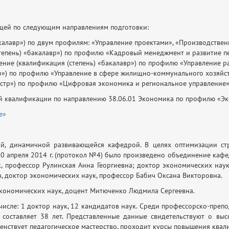
щей по следующим направлениям подготовки:
акалавр») по двум профилям: «Управление проектами», «Производств
тепень) «бакалавр») по профилю «Кадровый менеджмент и развитие п
ление (квалификация (степень) «бакалавр») по профилю «Управление 
вр») по профилю «Управление в сфере жилищно-коммунального хозяйст
истр») по профилю «Цифровая экономика и региональное управление»
ей квалификации по направлению 38.06.01 Экономика по профилю «Э
е»
й, динамичной развивающейся кафедрой. В целях оптимизации ст
30 апреля 2014 г. (протокол №4) было произведено объединение каф
, профессор Рулинская Анна Георгиевна; доктор экономических нау
, доктор экономических наук, профессор Бабич Оксана Викторовна.
кономических наук, доцент Митюченко Людмила Сергеевна.
числе: 1 доктор наук, 12 кандидатов наук. Среди профессорско-препо
 составляет 38 лет. Представленные данные свидетельствуют о вы
енствует педагогическое мастерство, проходит курсы повышения квал