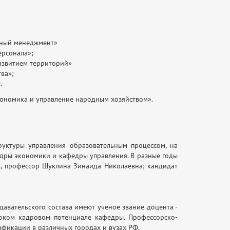
енный менеджмент»
ерсонала»;
развитием территорий»
ва»;
.
кономика и управление народным хозяйством».
руктуры управления образовательным процессом, на
едры экономики и кафедры управления. В разные годы
к, профессор Шуклина Зинаида Николаевна; кандидат
давательского состава имеют ученое звание доцента -
соком кадровом потенциале кафедры. Профессорско-
ификации в различных городах и вузах РФ.