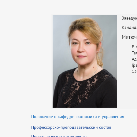
Заведу
Кандида
Митюч
E-
Те
Ад
Гр
13
Положение о кафедре экономики и управления
Профессорско-преподавательский состав
Преподаваемые дисциплины