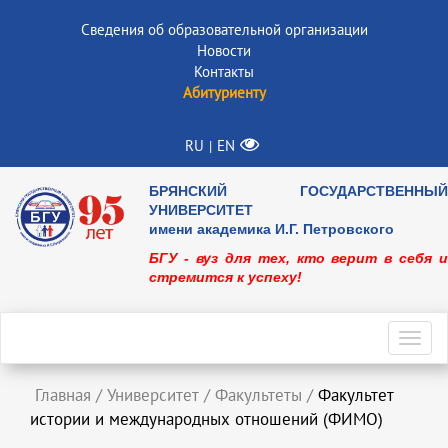
Сведения об образовательной организации
Новости
Контакты
Абитуриенту
RU
EN
|
БРЯНСКИЙ ГОСУДАРСТВЕННЫЙ
УНИВЕРСИТЕТ
имени академика И.Г. Петровского
БГУ - вуз для тех, кто верит в себя и
стремится к успеху!
Toggl
navig
Главная
/
Университет
/
Факультеты
/
Факультет
истории и международных отношений (ФИМО)