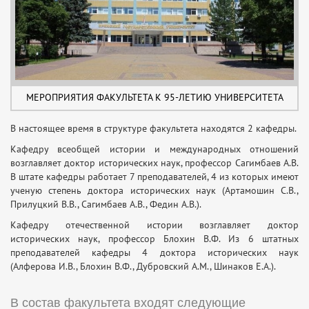
МЕРОПРИЯТИЯ ФАКУЛЬТЕТА К 95-ЛЕТИЮ УНИВЕРСИТЕТА
В настоящее время в структуре факультета находятся 2 кафедры.
Кафедру всеобщей истории и международных отношений
возглавляет доктор исторических наук, профессор Сагимбаев А.В.
В штате кафедры работает 7 преподавателей, 4 из которых имеют
ученую степень доктора исторических наук (Артамошин С.В.,
Прилуцкий В.В., Сагимбаев А.В., Федин А.В.).
Кафедру отечественной истории возглавляет доктор
исторических наук, профессор Блохин В.Ф. Из 6 штатных
преподавателей кафедры 4 доктора исторических наук
(Алферова И.В., Блохин В.Ф., Дубровский А.М., Шинаков Е.А.).
В состав факультета входят следующие