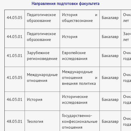
Направления подготовки факультета
Педагогическое
История и
Оч
44.03.05
Бакалавр
образование
обществознание
лет
Педагогическое
Зао
44.03.01
История
Бакалавр
образование
лет
Зарубежное
Европейские
Оч
41.03.01
Бакалавр
регионоведение
исследования
год
Международные
Международные
Оч
41.03.05
отношения и
Бакалавр
отношения
год
внешняя политика
Исторические
Оч
46.03.01
История
Бакалавр
исследования
год
Государственно-
Оч
48.03.01
Теология
конфессиональные
Бакалавр
год
отношения