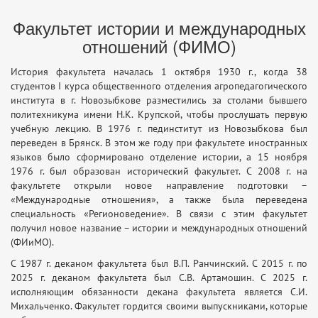
Факультет истории и международных
отношений (ФИМО)
История факультета началась 1 октября 1930 г., когда 38
студентов I курса общественного отделения агропедагогического
института в г. Новозыбкове разместились за столами бывшего
политехникума имени Н.К. Крупской, чтобы прослушать первую
учебную лекцию. В 1976 г. пединститут из Новозыбкова был
переведен в Брянск. В этом же году при факультете иностранных
языков было сформировано отделение истории, а 15 ноября
1976 г. был образован исторический факультет. С 2008 г. на
факультете открыли новое направление подготовки –
«Международные отношения», а также была переведена
специальность «Регионоведение». В связи с этим факультет
получил новое название – истории и международных отношений
(ФИиМО).
С 1987 г. деканом факультета был В.П. Ранчинский. С 2015 г. по
2025 г. деканом факультета был С.В. Артамошин. С 2025 г.
исполняющим обязанности декана факультета является С.И.
Михальченко. Факультет гордится своими выпускниками, которые