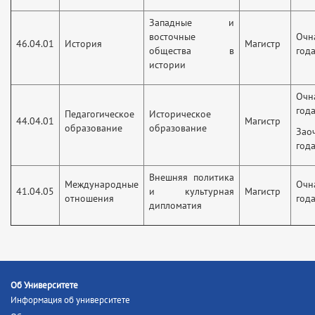
Западные и
восточные
Оч
46.04.01
История
Магистр
общества в
год
истории
Оч
года
Педагогическое
Историческое
44.04.01
Магистр
образование
образование
Заоч
год
Внешняя политика
Международные
Оч
41.04.05
и культурная
Магистр
отношения
год
дипломатия
Об Университете
Информация об университете