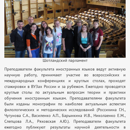
Шотландский парламент
Преподаватели факультета иностранных языков ведут активную
научную работу, принимают участие во всероссийских и
международных конференциях и круглых столах, проходят
стажировки в ВУЗах России и за рубежом. Ежегодно проводятся
круглые столы по актуальным вопросам теории и практики
обучения иностранным языкам. Преподавателями факультета
были изданы монографии по наиболее актуальным аспектам
филологических и методических исследований (Россихина Г.Н.,
Чугунова С.А., Василенко А.П., Барынкина И.В., Николаенко Е.М.,
Слепцова Л.А., Ряховская А.Ю.). Преподаватели факультета
ежегодно публикуют результаты научной деятельности в