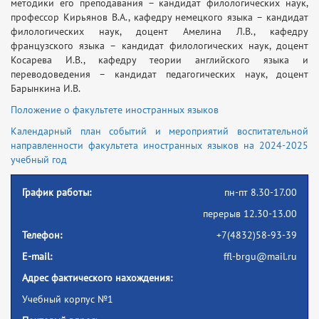
методики его преподавания – кандидат филологических наук,
профессор Кирьянов В.А., кафедру немецкого языка – кандидат
филологических наук, доцент Амелина Л.В., кафедру
французского языка – кандидат филологических наук, доцент
Косарева И.В., кафедру теории английского языка и
переводоведения – кандидат педагогических наук, доцент
Барынкина И.В.
Положение о факультете иностранных языков
Календарный план событий и мероприятий воспитательной
направленности факультета иностранных языков на 2024-2025
учебный год
График работы:
пн-пт 8.30-17.00
перерыв 12.30-13.00
Телефон:
+7(4832)58-93-39
E-mail:
ffl-brgu@mail.ru
Адрес фактического нахождения:
Учебный корпус №1