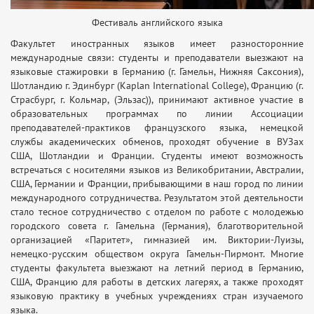
Фестиваль английского языка
Факультет иностранных языков имеет разносторонние
международные связи: студенты и преподаватели выезжают на
языковые стажировки в Германию (г. Гамельн, Нижняя Саксония),
Шотландию г. Эдинбург (Kaplan International College), Францию (г.
Страсбург, г. Кольмар, (Эльзас)), принимают активное участие в
образовательных программах по линии Ассоциации
преподавателей-практиков французского языка, немецкой
службы академических обменов, проходят обучение в ВУЗах
США, Шотландии и Франции. Студенты имеют возможность
встречаться с носителями языков из Великобритании, Австралии,
США, Германии и Франции, прибывающими в наш город по линии
международного сотрудничества. Результатом этой деятельности
стало тесное сотрудничество с отделом по работе с молодежью
городского совета г. Гамельна (Германия), благотворительной
организацией «Паритет», гимназией им. Виктории-Луизы,
немецко-русским обществом округа Гамельн-Пирмонт. Многие
студенты факультета выезжают на летний период в Германию,
США, Францию для работы в детских лагерях, а также проходят
языковую практику в учебных учреждениях стран изучаемого
языка.