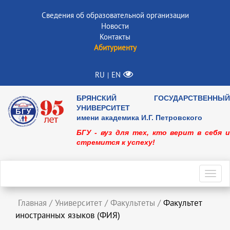
Сведения об образовательной организации
Новости
Контакты
Абитуриенту
RU
EN
|
БРЯНСКИЙ ГОСУДАРСТВЕННЫЙ
УНИВЕРСИТЕТ
имени академика И.Г. Петровского
БГУ - вуз для тех, кто верит в себя и
стремится к успеху!
Toggl
navig
Главная
/
Университет
/
Факультеты
/
Факультет
иностранных языков (ФИЯ)