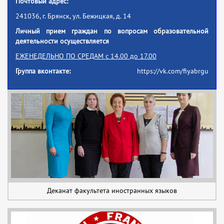
Почтовый адрес:
241036, г. Брянск, ул. Бежицкая, д. 14
Личный прием граждан по вопросам образовательной
деятельности осуществляется
ЕЖЕНЕДЕЛЬНО
ПО СРЕДАМ
с 14.00 до 17.00
Группа вконтакте:
https://vk.com/fiyabrgu
Деканат факультета иностранных языков