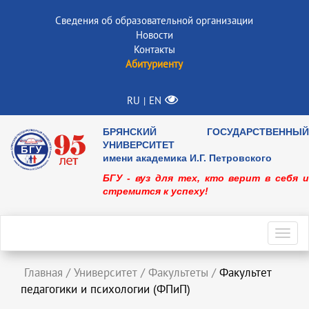
Сведения об образовательной организации
Новости
Контакты
Абитуриенту
RU
EN
|
БРЯНСКИЙ ГОСУДАРСТВЕННЫЙ
УНИВЕРСИТЕТ
имени академика И.Г. Петровского
БГУ - вуз для тех, кто верит в себя и
стремится к успеху!
Toggl
navig
Главная
/
Университет
/
Факультеты
/
Факультет
педагогики и психологии (ФПиП)