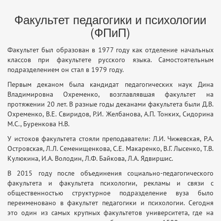
Факультет педагогики и психологии
(ФПиП)
Факультет был образован в 1977 году как отделение начальных
классов при факультете русского языка. Самостоятельным
подразделением он стал в 1979 году.
Первым деканом была кандидат педагогических наук Дина
Владимировна Охременко, возглавлявшая факультет на
протяжении 20 лет. В разные годы деканами факультета были Д.В.
Охременко, В.Е. Свиридов, Р.И. Желбанова, А.П. Тонких, Сидорина
М.С., Буренкова Н.В.
У истоков факультета стояли преподаватели: Л.И. Чижевская, Р.А.
Островская, Л.Л. Семенищенкова, С.Е. Макаренко, В.Г. Лысенко, Т.В.
Кулюкина, И.А. Володин, Л.Ф. Байкова, Л.А. Ядвиршис.
В 2015 году после объединения социально-педагогического
факультета и факультета психологии, рекламы и связи с
общественностью структурное подразделение вуза было
переименовано в факультет педагогики и психологии. Сегодня
это один из самых крупных факультетов университета, где на