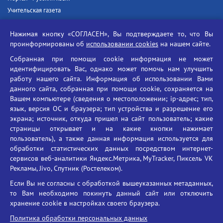
Учительская газета
Российская академия наук
Нажимая кнопку «СОГЛАСЕН», Вы подтверждаете то, что Вы
Единый портал государственных услуг
проинформированы об
использовании cookies
на нашем сайте.
Противодействие терроризму
Собранная при помощи cookie информация не может
Противодействие угрозам информационной безопасности
идентифицировать Вас, однако может помочь нам улучшить
Социальные ролики - Генеральная прокуратура РФ
работу нашего сайта. Информация об использовании Вами
Противодействие коррупции
данного сайта, собранная при помощи cookie, сохраняется на
Вашем компьютере (сведения о местоположении; ip-адрес; тип,
БГУ против наркотиков
язык, версия ОС и браузера; тип устройства и разрешение его
Брянский государственный университет
экрана; источник, откуда пришел на сайт пользователь; какие
имени академика И.Г. Петровского
страницы открывает и на какие кнопки нажимает
пользователь), а также данная информация используется для
Время работы: пн-пт 09:00-18:00
обработки статистических данных посредством интернет-
E-mail: bryanskgu@mail.ru
сервисов веб-аналитики Яндекс.Метрика, MyTracker, Пиксель VK
Телефон: +7(4832)58-90-85
Рекламы, Jivo, Спутник (Ростелеком).
Если Вы не согласны с обработкой вышеуказанных метаданных,
то Вам необходимо покинуть данный сайт или отключить
хранение cookie в настройках своего браузера.
Политика обработки персональных данных