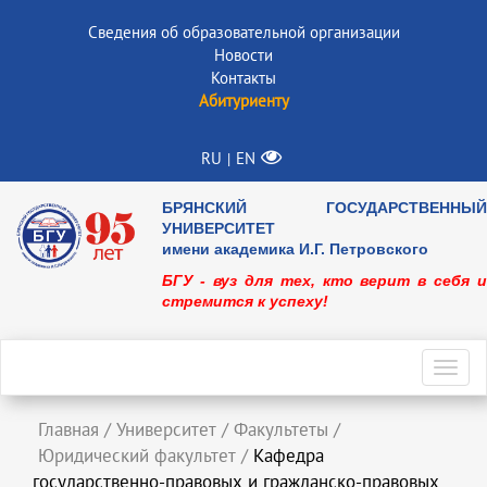
Сведения об образовательной организации
Новости
Контакты
Абитуриенту
RU
EN
|
БРЯНСКИЙ ГОСУДАРСТВЕННЫЙ
УНИВЕРСИТЕТ
имени академика И.Г. Петровского
БГУ - вуз для тех, кто верит в себя и
стремится к успеху!
Toggl
navig
Главная
/
Университет
/
Факультеты
/
Юридический факультет
/
Кафедра
государственно-правовых и гражданско-правовых