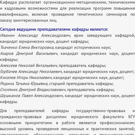
Кафедра располагает организационно-методическими, техническими
и кадровыми возможностями для реализации программ повышения
квалификации, включая проведение тематических семинаров по
заказу заинтересованных лиц.
Сегодня ведущими преподавателями кафедры являются:
Иванин Александр Александрович
, врио заведующего кафедрой
кандидат юридических наук, доцент кафедры;
Ткаченко Елена Викторовна
, кандидат исторических наук;
Азаров Дмитрий Васильевич
, кандидат юридических наук, доцен
кафедры;
Алексеев Николай Витальевич
, преподаватель кафедры;
Горбачев Александр Николаевич
, кандидат юридических наук, доцент;
Киселев Игорь Николаевич
, кандидат юридических наук, доцент;
Родина Татьяна Юрьевна
, старший преподаватель кафедры;
Столпник Дмитрий Владиславович
, преподаватель кафедры;
Шушканов Павел Александрович
, кандидат юридических наук, доцен
кафедры.
Для преподавателей кафедры государственно-правовых и
гражданско-правовых дисциплин юридического факультета БГУ
основными приоритетами в работе являются профессионализм;
высокий уровень проведения лекционных и практических занятий;
справедливость, обоснованность, открытость и принципиальность