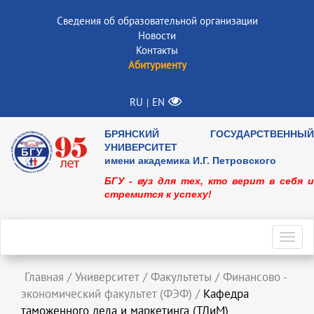
Сведения об образовательной организации
Новости
Контакты
Абитуриенту
RU
EN
|
БРЯНСКИЙ ГОСУДАРСТВЕННЫЙ
УНИВЕРСИТЕТ
имени академика И.Г. Петровского
БГУ - вуз для тех, кто верит в себя и
стремится к успеху!
Toggl
navig
Главная
/
Университет
/
Факультеты
/
Финансово -
экономический факультет (ФЭФ)
/
Кафедра
таможенного дела и маркетинга (ТДиМ)