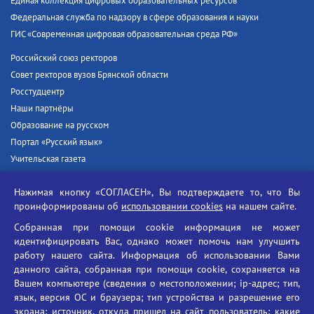
Единая коллекция цифровых образовательных ресурсов
Федеральная служба по надзору в сфере образования и науки
ГИС «Современная цифровая образовательная среда РФ»
Российский союз ректоров
Совет ректоров вузов Брянской области
Росстудцентр
Наши партнёры
Образование на русском
Портал «Русский язык»
Учительская газета
Российская академия наук
Нажимая кнопку «СОГЛАСЕН», Вы подтверждаете то, что Вы
Единый портал государственных услуг
проинформированы об
использовании cookies
на нашем сайте.
Противодействие терроризму
Собранная при помощи cookie информация не может
Противодействие угрозам информационной безопасности
идентифицировать Вас, однако может помочь нам улучшить
Социальные ролики - Генеральная прокуратура РФ
работу нашего сайта. Информация об использовании Вами
Противодействие коррупции
данного сайта, собранная при помощи cookie, сохраняется на
Вашем компьютере (сведения о местоположении; ip-адрес; тип,
БГУ против наркотиков
язык, версия ОС и браузера; тип устройства и разрешение его
Брянский государственный университет
экрана; источник, откуда пришел на сайт пользователь; какие