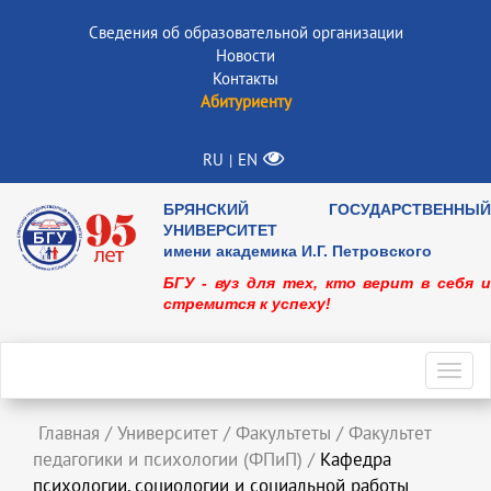
Сведения об образовательной организации
Новости
Контакты
Абитуриенту
RU
EN
|
БРЯНСКИЙ ГОСУДАРСТВЕННЫЙ
УНИВЕРСИТЕТ
имени академика И.Г. Петровского
БГУ - вуз для тех, кто верит в себя и
стремится к успеху!
Toggl
navig
Главная
/
Университет
/
Факультеты
/
Факультет
педагогики и психологии (ФПиП)
/
Кафедра
психологии, социологии и социальной работы