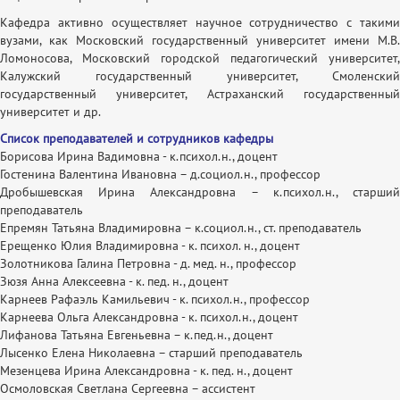
Кафедра активно осуществляет научное сотрудничество с такими
вузами, как Московский государственный университет имени М.В.
Ломоносова, Московский городской педагогический университет,
Калужский государственный университет, Смоленский
государственный университет, Астраханский государственный
университет и др.
Список преподавателей и сотрудников кафедры
Борисова Ирина Вадимовна - к.психол.н., доцент
Гостенина Валентина Ивановна – д.социол.н., профессор
Дробышевская Ирина Александровна – к.психол.н., старший
преподаватель
Епремян Татьяна Владимировна – к.социол.н., ст. преподаватель
Ерещенко Юлия Владимировна - к. психол. н., доцент
Золотникова Галина Петровна - д. мед. н., профессор
Зюзя Анна Алексеевна - к. пед. н., доцент
Карнеев Рафаэль Камильевич - к. психол.н., профессор
Карнеева Ольга Александровна - к. психол.н., доцент
Лифанова Татьяна Евгеньевна – к.пед.н., доцент
Лысенко Елена Николаевна – старший преподаватель
Мезенцева Ирина Александровна - к. пед. н., доцент
Осмоловская Светлана Сергеевна – ассистент