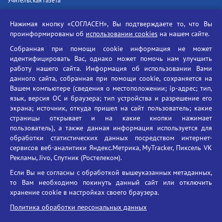
Учительская газета
Российская академия наук
Нажимая кнопку «СОГЛАСЕН», Вы подтверждаете то, что Вы
Единый портал государственных услуг
проинформированы об
использовании cookies
на нашем сайте.
Противодействие терроризму
Собранная при помощи cookie информация не может
Противодействие угрозам информационной безопасности
идентифицировать Вас, однако может помочь нам улучшить
Социальные ролики - Генеральная прокуратура РФ
работу нашего сайта. Информация об использовании Вами
Противодействие коррупции
данного сайта, собранная при помощи cookie, сохраняется на
Вашем компьютере (сведения о местоположении; ip-адрес; тип,
БГУ против наркотиков
язык, версия ОС и браузера; тип устройства и разрешение его
Брянский государственный университет
экрана; источник, откуда пришел на сайт пользователь; какие
имени академика И.Г. Петровского
страницы открывает и на какие кнопки нажимает
пользователь), а также данная информация используется для
Время работы: пн-пт 09:00-18:00
обработки статистических данных посредством интернет-
E-mail: bryanskgu@mail.ru
сервисов веб-аналитики Яндекс.Метрика, MyTracker, Пиксель VK
Телефон: +7(4832)58-90-85
Рекламы, Jivo, Спутник (Ростелеком).
Если Вы не согласны с обработкой вышеуказанных метаданных,
то Вам необходимо покинуть данный сайт или отключить
хранение cookie в настройках своего браузера.
Политика обработки персональных данных