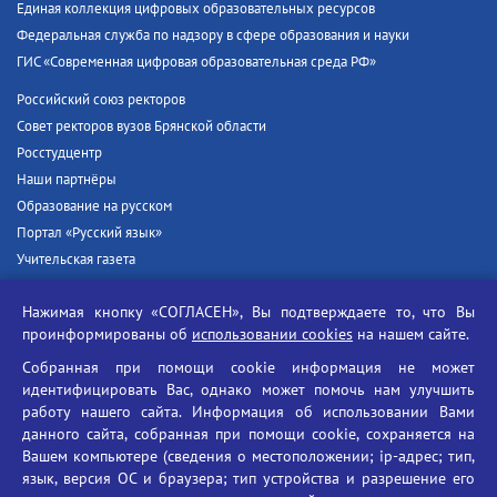
Единая коллекция цифровых образовательных ресурсов
Федеральная служба по надзору в сфере образования и науки
ГИС «Современная цифровая образовательная среда РФ»
Российский союз ректоров
Совет ректоров вузов Брянской области
Росстудцентр
Наши партнёры
Образование на русском
Портал «Русский язык»
Учительская газета
Российская академия наук
Нажимая кнопку «СОГЛАСЕН», Вы подтверждаете то, что Вы
Единый портал государственных услуг
проинформированы об
использовании cookies
на нашем сайте.
Противодействие терроризму
Собранная при помощи cookie информация не может
Противодействие угрозам информационной безопасности
идентифицировать Вас, однако может помочь нам улучшить
Социальные ролики - Генеральная прокуратура РФ
работу нашего сайта. Информация об использовании Вами
Противодействие коррупции
данного сайта, собранная при помощи cookie, сохраняется на
Вашем компьютере (сведения о местоположении; ip-адрес; тип,
БГУ против наркотиков
язык, версия ОС и браузера; тип устройства и разрешение его
Брянский государственный университет