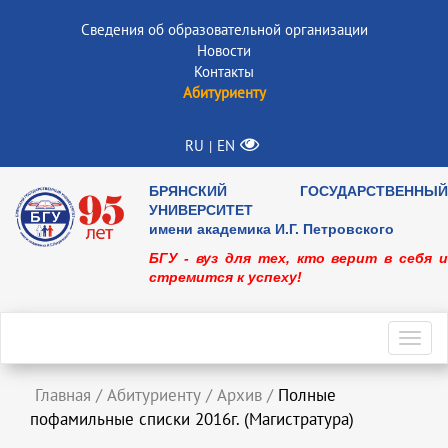
Сведения об образовательной организации
Новости
Контакты
Абитуриенту
RU
EN
|
БРЯНСКИЙ ГОСУДАРСТВЕННЫЙ
УНИВЕРСИТЕТ
имени академика И.Г. Петровского
БГУ - вуз для тех, кто верит в себя и
стремится к успеху!
Toggl
navig
Главная
/
Абитуриенту
/
Архив
/
Полные
пофамильные списки 2016г. (Магистратура)