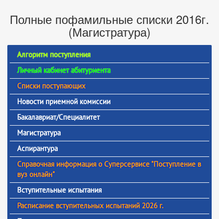
Полные пофамильные списки 2016г.
(Магистратура)
Алгоритм поступления
Личный кабинет абитуриента
Списки поступающих
Новости приемной комиссии
Бакалавриат/Специалитет
Магистратура
Аспирантура
Справочная информация о Суперсервисе "Поступление в
вуз онлайн"
Вступительные испытания
Расписание вступительных испытаний 2026 г.