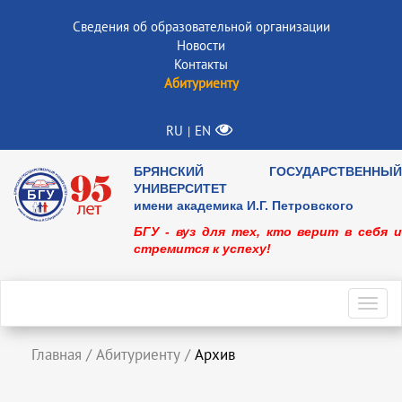
Сведения об образовательной организации
Новости
Контакты
Абитуриенту
RU
EN
|
БРЯНСКИЙ ГОСУДАРСТВЕННЫЙ
УНИВЕРСИТЕТ
имени академика И.Г. Петровского
БГУ - вуз для тех, кто верит в себя и
стремится к успеху!
Toggl
navig
Главная
/
Абитуриенту
/
Архив