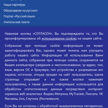
Наши партнёры
Образование на русском
Портал «Русский язык»
Учительская газета
Российская академия наук
Нажимая кнопку «СОГЛАСЕН», Вы подтверждаете то, что Вы
Единый портал государственных услуг
проинформированы об
использовании cookies
на нашем сайте.
Противодействие терроризму
Собранная при помощи cookie информация не может
Противодействие угрозам информационной безопасности
идентифицировать Вас, однако может помочь нам улучшить
Социальные ролики - Генеральная прокуратура РФ
работу нашего сайта. Информация об использовании Вами
Противодействие коррупции
данного сайта, собранная при помощи cookie, сохраняется на
Вашем компьютере (сведения о местоположении; ip-адрес; тип,
БГУ против наркотиков
язык, версия ОС и браузера; тип устройства и разрешение его
Брянский государственный университет
экрана; источник, откуда пришел на сайт пользователь; какие
имени академика И.Г. Петровского
страницы открывает и на какие кнопки нажимает
пользователь), а также данная информация используется для
Время работы: пн-пт 09:00-18:00
обработки статистических данных посредством интернет-
E-mail: bryanskgu@mail.ru
сервисов веб-аналитики Яндекс.Метрика, MyTracker, Пиксель VK
Телефон: +7(4832)58-90-85
Рекламы, Jivo, Спутник (Ростелеком).
Если Вы не согласны с обработкой вышеуказанных метаданных,