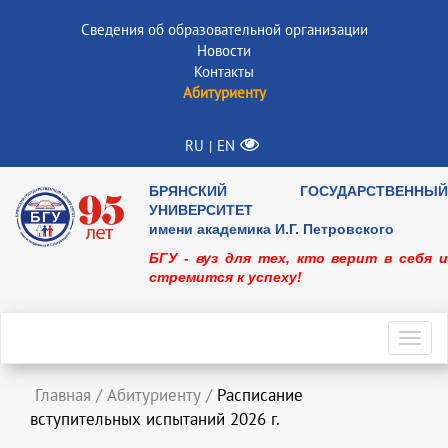
Сведения об образовательной организации
Новости
Контакты
Абитуриенту
RU
EN
|
БРЯНСКИЙ ГОСУДАРСТВЕННЫЙ
УНИВЕРСИТЕТ
имени академика И.Г. Петровского
БГУ - вуз для тех, кто верит в себя и
стремится к успеху!
Toggl
navig
Главная
/
Абитуриенту
/
Расписание
вступительных испытаний 2026 г.