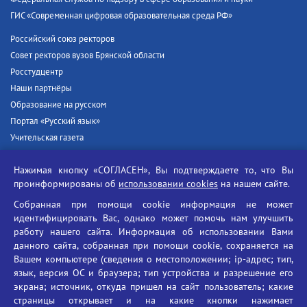
ГИС «Современная цифровая образовательная среда РФ»
Российский союз ректоров
Совет ректоров вузов Брянской области
Росстудцентр
Наши партнёры
Образование на русском
Портал «Русский язык»
Учительская газета
Российская академия наук
Нажимая кнопку «СОГЛАСЕН», Вы подтверждаете то, что Вы
Единый портал государственных услуг
проинформированы об
использовании cookies
на нашем сайте.
Противодействие терроризму
Собранная при помощи cookie информация не может
Противодействие угрозам информационной безопасности
идентифицировать Вас, однако может помочь нам улучшить
Социальные ролики - Генеральная прокуратура РФ
работу нашего сайта. Информация об использовании Вами
Противодействие коррупции
данного сайта, собранная при помощи cookie, сохраняется на
Вашем компьютере (сведения о местоположении; ip-адрес; тип,
БГУ против наркотиков
язык, версия ОС и браузера; тип устройства и разрешение его
Брянский государственный университет
экрана; источник, откуда пришел на сайт пользователь; какие
имени академика И.Г. Петровского
страницы открывает и на какие кнопки нажимает