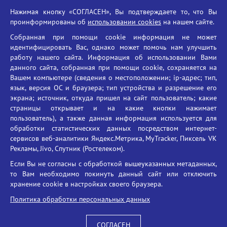
Нажимая кнопку «СОГЛАСЕН», Вы подтверждаете то, что Вы
Единый портал государственных услуг
проинформированы об
использовании cookies
на нашем сайте.
Противодействие терроризму
Собранная при помощи cookie информация не может
Противодействие угрозам информационной безопасности
идентифицировать Вас, однако может помочь нам улучшить
Социальные ролики - Генеральная прокуратура РФ
работу нашего сайта. Информация об использовании Вами
Противодействие коррупции
данного сайта, собранная при помощи cookie, сохраняется на
Вашем компьютере (сведения о местоположении; ip-адрес; тип,
БГУ против наркотиков
язык, версия ОС и браузера; тип устройства и разрешение его
Брянский государственный университет
экрана; источник, откуда пришел на сайт пользователь; какие
имени академика И.Г. Петровского
страницы открывает и на какие кнопки нажимает
пользователь), а также данная информация используется для
Время работы: пн-пт 09:00-18:00
обработки статистических данных посредством интернет-
E-mail: bryanskgu@mail.ru
сервисов веб-аналитики Яндекс.Метрика, MyTracker, Пиксель VK
Телефон: +7(4832)58-90-85
Рекламы, Jivo, Спутник (Ростелеком).
Если Вы не согласны с обработкой вышеуказанных метаданных,
то Вам необходимо покинуть данный сайт или отключить
хранение cookie в настройках своего браузера.
Политика обработки персональных данных
СОГЛАСЕН