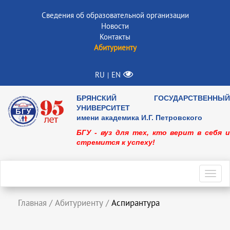
Сведения об образовательной организации
Новости
Контакты
Абитуриенту
RU
EN
|
БРЯНСКИЙ ГОСУДАРСТВЕННЫЙ
УНИВЕРСИТЕТ
имени академика И.Г. Петровского
БГУ - вуз для тех, кто верит в себя и
стремится к успеху!
Toggl
navig
Главная
/
Абитуриенту
/
Аспирантура