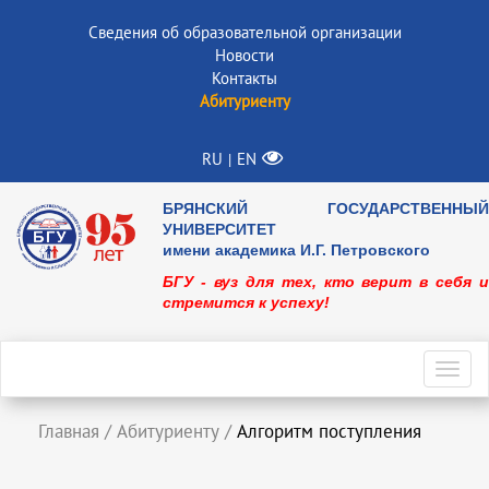
Сведения об образовательной организации
Новости
Контакты
Абитуриенту
RU
EN
|
БРЯНСКИЙ ГОСУДАРСТВЕННЫЙ
УНИВЕРСИТЕТ
имени академика И.Г. Петровского
БГУ - вуз для тех, кто верит в себя и
стремится к успеху!
Toggl
navig
Главная
/
Абитуриенту
/
Алгоритм поступления