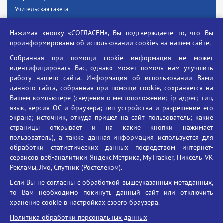
Учительская газета
Российская академия наук
Нажимая кнопку «СОГЛАСЕН», Вы подтверждаете то, что Вы
Единый портал государственных услуг
проинформированы об
использовании cookies
на нашем сайте.
Противодействие терроризму
Собранная при помощи cookie информация не может
Противодействие угрозам информационной безопасности
идентифицировать Вас, однако может помочь нам улучшить
Социальные ролики - Генеральная прокуратура РФ
работу нашего сайта. Информация об использовании Вами
Противодействие коррупции
данного сайта, собранная при помощи cookie, сохраняется на
Вашем компьютере (сведения о местоположении; ip-адрес; тип,
БГУ против наркотиков
язык, версия ОС и браузера; тип устройства и разрешение его
Брянский государственный университет
экрана; источник, откуда пришел на сайт пользователь; какие
имени академика И.Г. Петровского
страницы открывает и на какие кнопки нажимает
пользователь), а также данная информация используется для
Время работы: пн-пт 09:00-18:00
обработки статистических данных посредством интернет-
E-mail: bryanskgu@mail.ru
сервисов веб-аналитики Яндекс.Метрика, MyTracker, Пиксель VK
Телефон: +7(4832)58-90-85
Рекламы, Jivo, Спутник (Ростелеком).
Если Вы не согласны с обработкой вышеуказанных метаданных,
то Вам необходимо покинуть данный сайт или отключить
хранение cookie в настройках своего браузера.
Политика обработки персональных данных