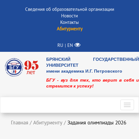
Сведения об образовательной организации
Новости
Контакты
Абитуриенту
RU
EN
|
БРЯНСКИЙ ГОСУДАРСТВЕННЫЙ
УНИВЕРСИТЕТ
имени академика И.Г. Петровского
БГУ - вуз для тех, кто верит в себя и
стремится к успеху!
Toggl
navig
Главная
/
Абитуриенту
/
Задания олимпиады 2026