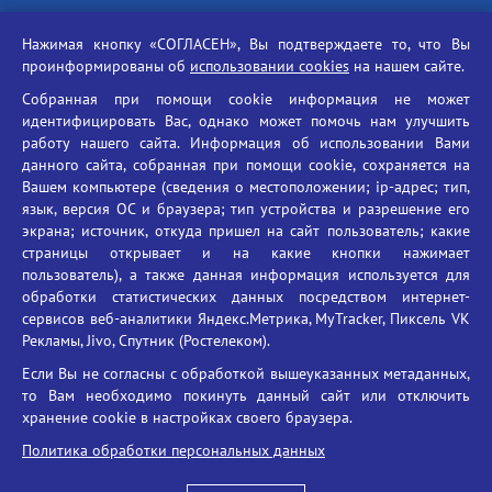
Российская академия наук
Нажимая кнопку «СОГЛАСЕН», Вы подтверждаете то, что Вы
Единый портал государственных услуг
проинформированы об
использовании cookies
на нашем сайте.
Противодействие терроризму
Собранная при помощи cookie информация не может
Противодействие угрозам информационной безопасности
идентифицировать Вас, однако может помочь нам улучшить
Социальные ролики - Генеральная прокуратура РФ
работу нашего сайта. Информация об использовании Вами
Противодействие коррупции
данного сайта, собранная при помощи cookie, сохраняется на
Вашем компьютере (сведения о местоположении; ip-адрес; тип,
БГУ против наркотиков
язык, версия ОС и браузера; тип устройства и разрешение его
Брянский государственный университет
экрана; источник, откуда пришел на сайт пользователь; какие
имени академика И.Г. Петровского
страницы открывает и на какие кнопки нажимает
пользователь), а также данная информация используется для
Время работы: пн-пт 09:00-18:00
обработки статистических данных посредством интернет-
E-mail: bryanskgu@mail.ru
сервисов веб-аналитики Яндекс.Метрика, MyTracker, Пиксель VK
Телефон: +7(4832)58-90-85
Рекламы, Jivo, Спутник (Ростелеком).
Если Вы не согласны с обработкой вышеуказанных метаданных,
то Вам необходимо покинуть данный сайт или отключить
хранение cookie в настройках своего браузера.
Политика обработки персональных данных