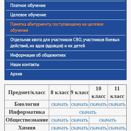
Платное обучение
Целевое обучение
Памятка абитуриенту, поступающему на целевое
обучение
Отдельная квота для участников СВО, участников боевых
действий, их вдов (вдовцов) и их детей
Информация об общежитиях
Наши контакты
Архив
10
11
Предмет/класс
8 класс
9 класс
класс
класс
Биология
скачать
скачать
скачать
скачать
Информатика
скачать
Обществознание
скачать
скачать
скачать
Химия
скачать
скачать
скачать
скачать