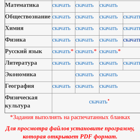
Математика
скачать
скачать
скачать
Обществознание
скачать
скачать
скачать
скачат
Химия
скачать
скачать
скачать
скачат
Физика
скачать
скачать
скачать
скачат
Русский язык
скачать
*
скачать
*
скачать
*
Литература
скачать
скачать
скачать
скачат
Экономика
скачать
скачать
География
скачать
скачать
скачать
Физическая
скачать
*
культура
*Задания выполнять на распечатанных бланках
Для просмотра файлов установите программу,
которая открывает PDF формат.