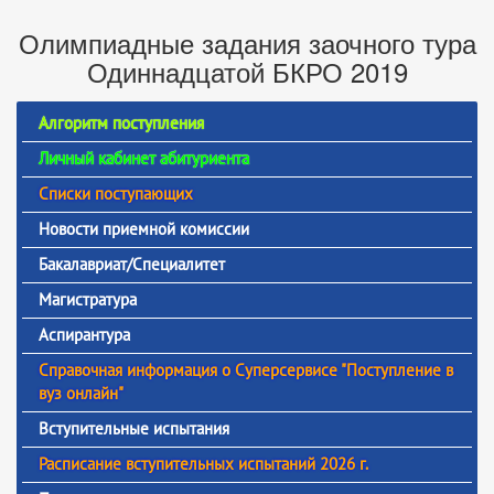
Олимпиадные задания заочного тура
Одиннадцатой БКРО 2019
Алгоритм поступления
Личный кабинет абитуриента
Списки поступающих
Новости приемной комиссии
Бакалавриат/Специалитет
Магистратура
Аспирантура
Справочная информация о Суперсервисе "Поступление в
вуз онлайн"
Вступительные испытания
Расписание вступительных испытаний 2026 г.