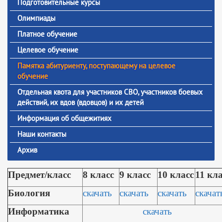
Подготовительные курсы
Олимпиады
Платное обучение
Целевое обучение
Памятка абитуриенту, поступающему на целевое
обучение
Отдельная квота для участников СВО, участников боевых
действий, их вдов (вдовцов) и их детей
Информация об общежитиях
Наши контакты
Архив
Предмет/класс
8 класс
9 класс
10 класс
11 кла
Биология
скачать
скачать
скачать
скачат
Информатика
скачать