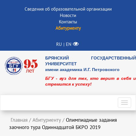
Сведения об образовательной организации
Новости
Контакты
Абитуриенту
RU
EN
|
БРЯНСКИЙ ГОСУДАРСТВЕННЫЙ
УНИВЕРСИТЕТ
имени академика И.Г. Петровского
БГУ - вуз для тех, кто верит в себя и
стремится к успеху!
Toggl
navig
Главная
/
Абитуриенту
/
Олимпиадные задания
заочного тура Одиннадцатой БКРО 2019