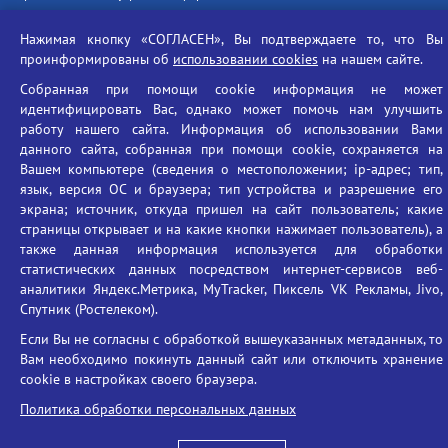
Социальные ролики - Генеральная прокуратура РФ
Нажимая кнопку «СОГЛАСЕН», Вы подтверждаете то, что Вы
Противодействие коррупции
проинформированы об
использовании cookies
на нашем сайте.
БГУ против наркотиков
Собранная при помощи cookie информация не может
Брянский государственный университет
идентифицировать Вас, однако может помочь нам улучшить
имени академика И.Г. Петровского
работу нашего сайта. Информация об использовании Вами
данного сайта, собранная при помощи cookie, сохраняется на
Время работы: пн-пт 09:00-18:00
Вашем компьютере (сведения о местоположении; ip-адрес; тип,
E-mail: bryanskgu@mail.ru
язык, версия ОС и браузера; тип устройства и разрешение его
Телефон: +7(4832)58-90-85
экрана; источник, откуда пришел на сайт пользователь; какие
страницы открывает и на какие кнопки нажимает пользователь), а
также данная информация используется для обработки
статистических данных посредством интернет-сервисов веб-
аналитики Яндекс.Метрика, MyTracker, Пиксель VK Рекламы, Jivo,
Спутник (Ростелеком).
Если Вы не согласны с обработкой вышеуказанных метаданных, то
Вам необходимо покинуть данный сайт или отключить хранение
Вход
cookie в настройках своего браузера.
Политика обработки персональных данных