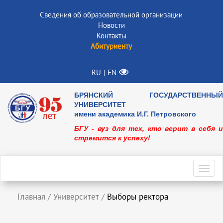
Сведения об образовательной организации
Новости
Контакты
Абитуриенту
RU
EN
|
БРЯНСКИЙ ГОСУДАРСТВЕННЫЙ
УНИВЕРСИТЕТ
имени академика И.Г. Петровского
БГУ - вуз для тех, кто верит в себя и
стремится к успеху!
Toggl
navig
Главная
/
Университет
/
Выборы ректора