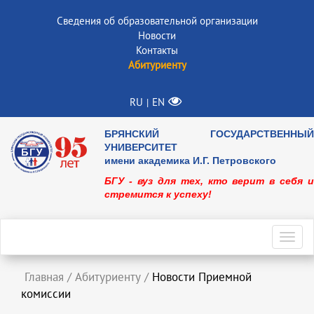
Сведения об образовательной организации
Новости
Контакты
Абитуриенту
RU
EN
|
БРЯНСКИЙ ГОСУДАРСТВЕННЫЙ
УНИВЕРСИТЕТ
имени академика И.Г. Петровского
БГУ - вуз для тех, кто верит в себя и
стремится к успеху!
Toggl
navig
Главная
/
Абитуриенту
/
Новости Приемной
комиссии