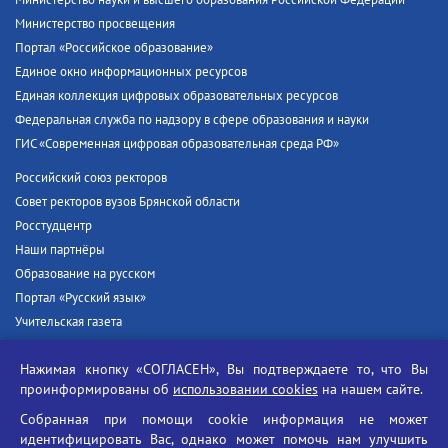
Министерство просвещения
Портал «Российское образование»
Единое окно информационных ресурсов
Единая коллекция цифровых образовательных ресурсов
Федеральная служба по надзору в сфере образования и науки
ГИС «Современная цифровая образовательная среда РФ»
Российский союз ректоров
Совет ректоров вузов Брянской области
Росстудцентр
Наши партнёры
Образование на русском
Портал «Русский язык»
Учительская газета
Российская академия наук
Нажимая кнопку «СОГЛАСЕН», Вы подтверждаете то, что Вы
Единый портал государственных услуг
проинформированы об
использовании cookies
на нашем сайте.
Противодействие терроризму
Собранная при помощи cookie информация не может
Противодействие угрозам информационной безопасности
идентифицировать Вас, однако может помочь нам улучшить