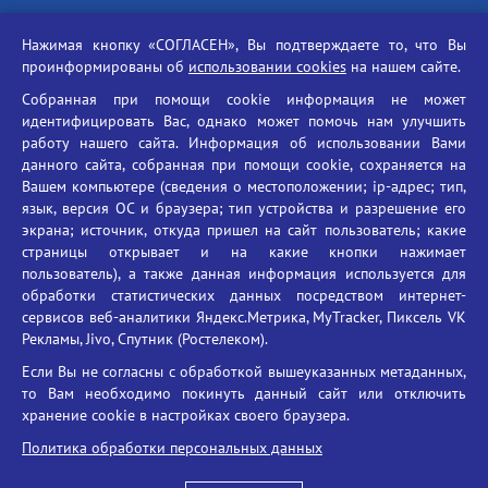
Российская академия наук
Нажимая кнопку «СОГЛАСЕН», Вы подтверждаете то, что Вы
Единый портал государственных услуг
проинформированы об
использовании cookies
на нашем сайте.
Противодействие терроризму
Собранная при помощи cookie информация не может
Противодействие угрозам информационной безопасности
идентифицировать Вас, однако может помочь нам улучшить
Социальные ролики - Генеральная прокуратура РФ
работу нашего сайта. Информация об использовании Вами
Противодействие коррупции
данного сайта, собранная при помощи cookie, сохраняется на
Вашем компьютере (сведения о местоположении; ip-адрес; тип,
БГУ против наркотиков
язык, версия ОС и браузера; тип устройства и разрешение его
Брянский государственный университет
экрана; источник, откуда пришел на сайт пользователь; какие
имени академика И.Г. Петровского
страницы открывает и на какие кнопки нажимает
пользователь), а также данная информация используется для
Время работы: пн-пт 09:00-18:00
обработки статистических данных посредством интернет-
E-mail: bryanskgu@mail.ru
сервисов веб-аналитики Яндекс.Метрика, MyTracker, Пиксель VK
Телефон: +7(4832)58-90-85
Рекламы, Jivo, Спутник (Ростелеком).
Если Вы не согласны с обработкой вышеуказанных метаданных,
то Вам необходимо покинуть данный сайт или отключить
хранение cookie в настройках своего браузера.
Политика обработки персональных данных