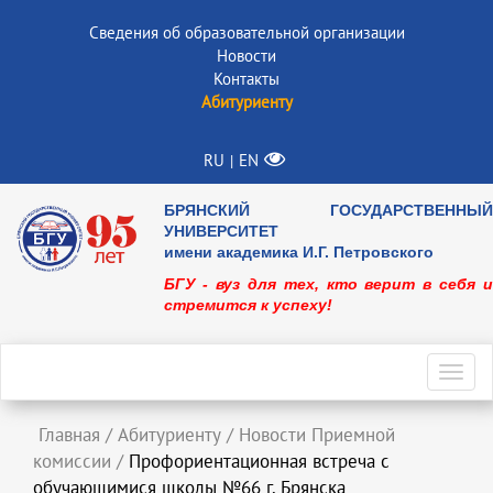
Сведения об образовательной организации
Новости
Контакты
Абитуриенту
RU
EN
|
БРЯНСКИЙ ГОСУДАРСТВЕННЫЙ
УНИВЕРСИТЕТ
имени академика И.Г. Петровского
БГУ - вуз для тех, кто верит в себя и
стремится к успеху!
Toggl
navig
Главная
/
Абитуриенту
/
Новости Приемной
комиссии
/
Профориентационная встреча с
обучающимися школы №66 г. Брянска