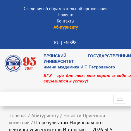
Сведения об образовательной организации
Новости
Контакты
Абитуриенту
RU
EN
|
БРЯНСКИЙ ГОСУДАРСТВЕННЫЙ
УНИВЕРСИТЕТ
имени академика И.Г. Петровского
БГУ - вуз для тех, кто верит в себя и
стремится к успеху!
Toggl
navig
Главная
/
Абитуриенту
/
Новости Приемной
комиссии
/
По результатам Национального
рейтинга университетов Интерфакс – 2026 БГУ