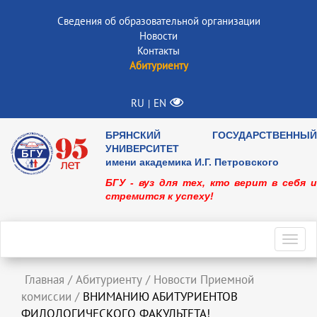
Сведения об образовательной организации
Новости
Контакты
Абитуриенту
RU
EN
|
БРЯНСКИЙ ГОСУДАРСТВЕННЫЙ
УНИВЕРСИТЕТ
имени академика И.Г. Петровского
БГУ - вуз для тех, кто верит в себя и
стремится к успеху!
Toggl
navig
Главная
/
Абитуриенту
/
Новости Приемной
комиссии
/
ВНИМАНИЮ АБИТУРИЕНТОВ
ФИЛОЛОГИЧЕСКОГО ФАКУЛЬТЕТА!