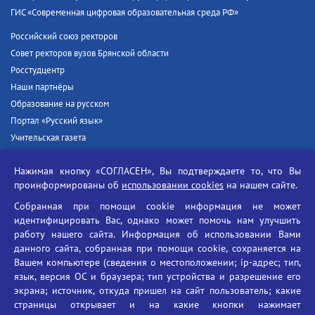
ГИС «Современная цифровая образовательная среда РФ»
Российский союз ректоров
Совет ректоров вузов Брянской области
Росстудцентр
Наши партнёры
Образование на русском
Портал «Русский язык»
Учительская газета
Российская академия наук
Нажимая кнопку «СОГЛАСЕН», Вы подтверждаете то, что Вы
Единый портал государственных услуг
проинформированы об
использовании cookies
на нашем сайте.
Противодействие терроризму
Собранная при помощи cookie информация не может
Противодействие угрозам информационной безопасности
идентифицировать Вас, однако может помочь нам улучшить
Социальные ролики - Генеральная прокуратура РФ
работу нашего сайта. Информация об использовании Вами
Противодействие коррупции
данного сайта, собранная при помощи cookie, сохраняется на
Вашем компьютере (сведения о местоположении; ip-адрес; тип,
БГУ против наркотиков
язык, версия ОС и браузера; тип устройства и разрешение его
Брянский государственный университет
экрана; источник, откуда пришел на сайт пользователь; какие
имени академика И.Г. Петровского
страницы открывает и на какие кнопки нажимает