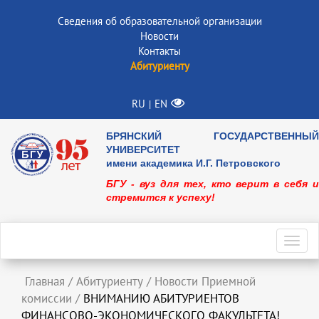
Сведения об образовательной организации
Новости
Контакты
Абитуриенту
RU
EN
|
БРЯНСКИЙ ГОСУДАРСТВЕННЫЙ
УНИВЕРСИТЕТ
имени академика И.Г. Петровского
БГУ - вуз для тех, кто верит в себя и
стремится к успеху!
Toggl
navig
Главная
/
Абитуриенту
/
Новости Приемной
комиссии
/
ВНИМАНИЮ АБИТУРИЕНТОВ
ФИНАНСОВО-ЭКОНОМИЧЕСКОГО ФАКУЛЬТЕТА!