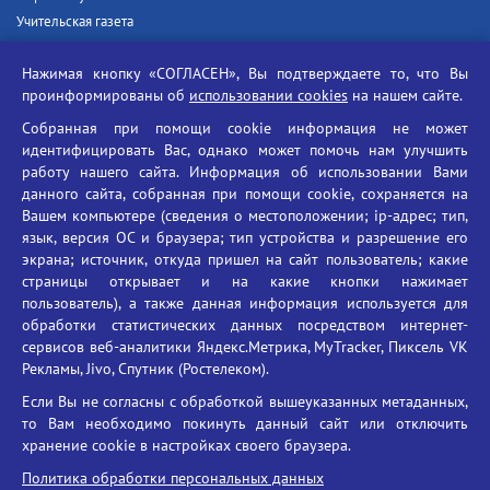
Учительская газета
Российская академия наук
Нажимая кнопку «СОГЛАСЕН», Вы подтверждаете то, что Вы
Единый портал государственных услуг
проинформированы об
использовании cookies
на нашем сайте.
Противодействие терроризму
Собранная при помощи cookie информация не может
Противодействие угрозам информационной безопасности
идентифицировать Вас, однако может помочь нам улучшить
Социальные ролики - Генеральная прокуратура РФ
работу нашего сайта. Информация об использовании Вами
Противодействие коррупции
данного сайта, собранная при помощи cookie, сохраняется на
Вашем компьютере (сведения о местоположении; ip-адрес; тип,
БГУ против наркотиков
язык, версия ОС и браузера; тип устройства и разрешение его
Брянский государственный университет
экрана; источник, откуда пришел на сайт пользователь; какие
имени академика И.Г. Петровского
страницы открывает и на какие кнопки нажимает
пользователь), а также данная информация используется для
Время работы: пн-пт 09:00-18:00
обработки статистических данных посредством интернет-
E-mail: bryanskgu@mail.ru
сервисов веб-аналитики Яндекс.Метрика, MyTracker, Пиксель VK
Телефон: +7(4832)58-90-85
Рекламы, Jivo, Спутник (Ростелеком).
Если Вы не согласны с обработкой вышеуказанных метаданных,
то Вам необходимо покинуть данный сайт или отключить
хранение cookie в настройках своего браузера.
Политика обработки персональных данных