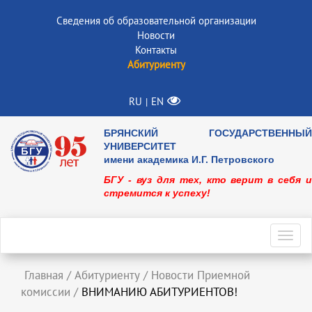
Сведения об образовательной организации
Новости
Контакты
Абитуриенту
RU
EN
|
БРЯНСКИЙ ГОСУДАРСТВЕННЫЙ
УНИВЕРСИТЕТ
имени академика И.Г. Петровского
БГУ - вуз для тех, кто верит в себя и
стремится к успеху!
Toggl
navig
Главная
/
Абитуриенту
/
Новости Приемной
комиссии
/
ВНИМАНИЮ АБИТУРИЕНТОВ!