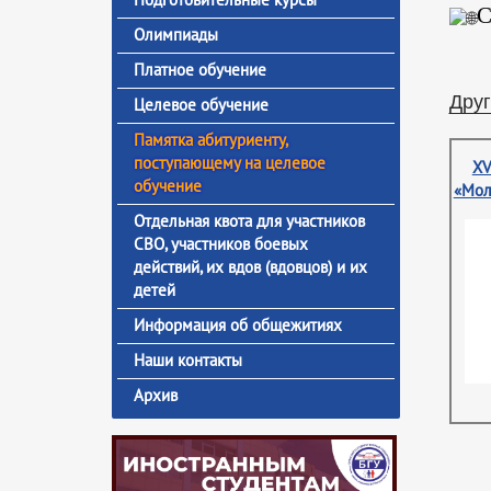
С
Олимпиады
Платное обучение
Друг
Целевое обучение
Памятка абитуриенту,
поступающему на целевое
XV
обучение
«Мол
Отдельная квота для участников
СВО, участников боевых
действий, их вдов (вдовцов) и их
детей
Информация об общежитиях
Наши контакты
Архив