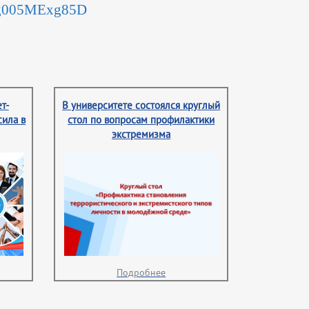
Bpg005MExg85D
т-
В университете состоялся круглый
сила в
стол по вопросам профилактики
экстремизма
Подробнее