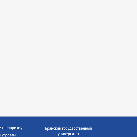
е терроризму
Брянский государственный
университет
 угрозам