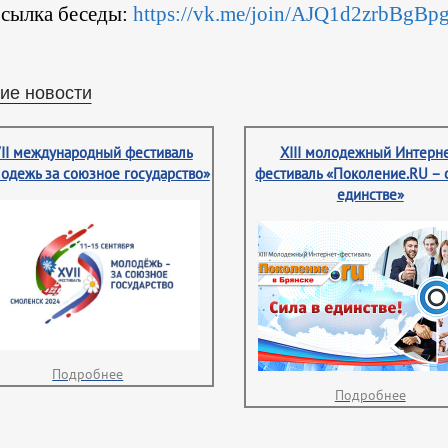
сылка беседы:
https://vk.me/join/AJQ1d2zrbBg
ие новости
II международный фестиваль
XIII молодежный Интерне
одежь за союзное государство»
фестиваль «Поколение.RU – 
единстве»
Подробнее
Подробнее