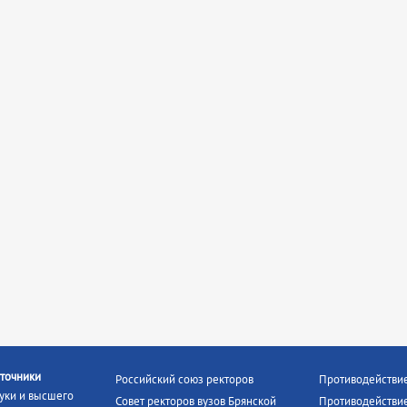
точники
Российский союз ректоров
Противодействи
уки и высшего
Совет ректоров вузов Брянской
Противодействие