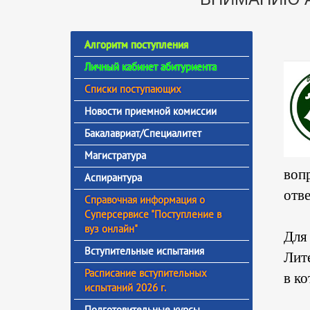
Алгоритм поступления
Личный кабинет абитуриента
Списки поступающих
Новости приемной комиссии
Бакалавриат/Специалитет
Магистратура
воп
Аспирантура
отве
Справочная информация о
Суперсервисе "Поступление в
вуз онлайн"
Для
Вступительные испытания
Лит
Расписание вступительных
в ко
испытаний 2026 г.
Подготовительные курсы