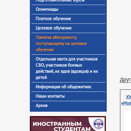
Олимпиады
Платное обучение
Целевое обучение
Памятка абитуриенту,
поступающему на целевое
обучение
Отдельная квота для участников
СВО, участников боевых
действий, их вдов (вдовцов) и их
детей
Друг
Информация об общежитиях
Наши контакты
XV
«Мол
Архив