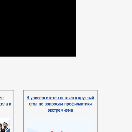
т-
В университете состоялся круглый
сила в
стол по вопросам профилактики
экстремизма