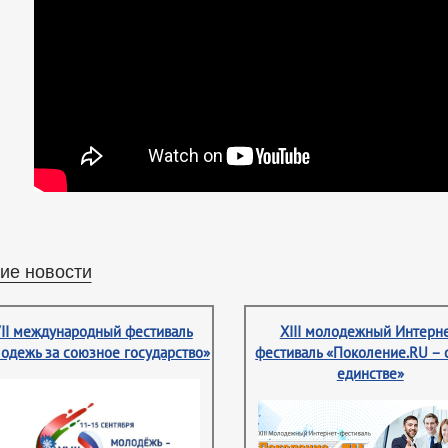
ие новости
II международный фестиваль
XIII молодежный Интерне
одежь за союзное государство»
фестиваль «Поколение.RU – 
единстве»