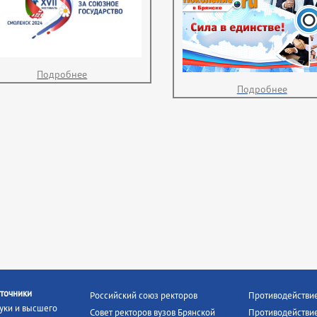
Подробнее
Подробнее
точники
Российский союз ректоров
Противодействи
уки и высшего
Совет ректоров вузов Брянской
Противодействие