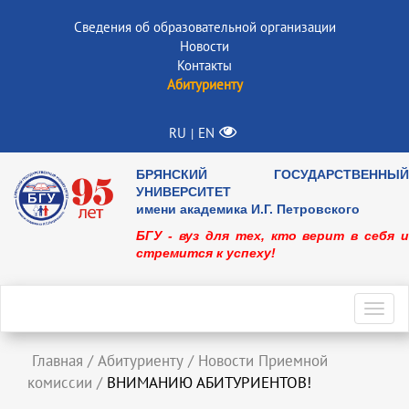
Сведения об образовательной организации
Новости
Контакты
Абитуриенту
RU
EN
|
БРЯНСКИЙ ГОСУДАРСТВЕННЫЙ
УНИВЕРСИТЕТ
имени академика И.Г. Петровского
БГУ - вуз для тех, кто верит в себя и
стремится к успеху!
Toggl
navig
Главная
/
Абитуриенту
/
Новости Приемной
комиссии
/
ВНИМАНИЮ АБИТУРИЕНТОВ!