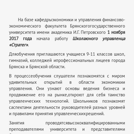
На базе кафедрыэкономики и управления финансово-
экономического факультета Брянскогогосударственного
университета имени академика И.Г. Петровского
1 ноября
2017 года
начала работу
Школаюного управленца
«Стратег»
.
Дляобучения приглашаются учащиеся 9-11 классов школ,
гимназий, колледжей ипрофессиональных лицеев города
Брянска и Брянской области.
В процессеобучения слушатели познакомятся с миром
удивительных открытий в области экономикии
управления. Они узнают основы ведения бизнеса и
продвижение его на рынке,откроют для себя таинство
управленческих технологий. Школьников познакомят
саспектами деятельности руководителей разных уровней
и правилами принятия управленческихрешений.
Занятия проводятсявысококвалифицированными
преподавателями университета и представителями