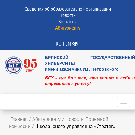
Сведения об образовательной организации
Новости
Контакты
Абитуриенту
RU
EN
|
БРЯНСКИЙ ГОСУДАРСТВЕННЫЙ
УНИВЕРСИТЕТ
имени академика И.Г. Петровского
БГУ - вуз для тех, кто верит в себя и
стремится к успеху!
Toggl
navig
Главная
/
Абитуриенту
/
Новости Приемной
комиссии
/
Школа юного управленца «Стратег»