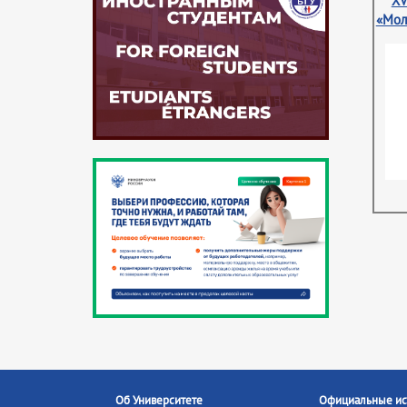
XV
«Мол
Об Университете
Официальные ис