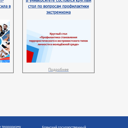
т-
В университете состоялся круглый
сила в
стол по вопросам профилактики
экстремизма
Подробнее
е терроризму
Брянский государственный