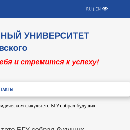
RU
EN
|
ННЫЙ УНИВЕРСИТЕТ
вского
себя и стремится к успеху!
ТАКТЫ
ридическом факультете БГУ собрал будущих
ьтете БГУ собрал будущих