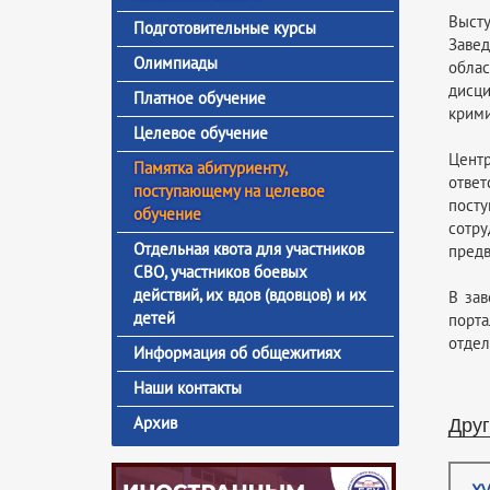
Выст
Подготовительные курсы
Завед
Олимпиады
облас
дисц
Платное обучение
крими
Целевое обучение
Цент
Памятка абитуриенту,
отве
поступающему на целевое
пост
обучение
сотр
Отдельная квота для участников
предв
СВО, участников боевых
действий, их вдов (вдовцов) и их
В зав
детей
порта
отдел
Информация об общежитиях
Наши контакты
Друг
Архив