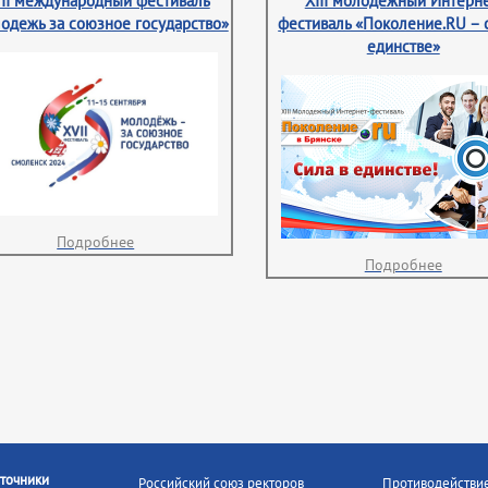
II международный фестиваль
XIII молодежный Интерне
одежь за союзное государство»
фестиваль «Поколение.RU – 
единстве»
Подробнее
Подробнее
точники
Российский союз ректоров
Противодействи