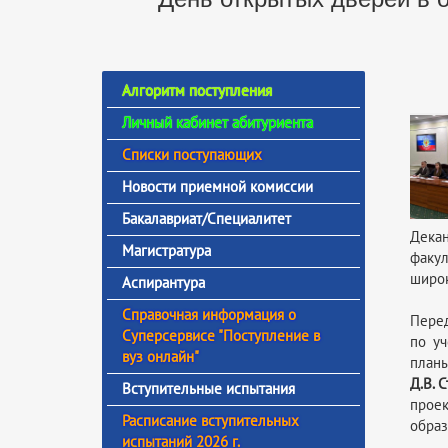
Алгоритм поступления
Личный кабинет абитуриента
Списки поступающих
Новости приемной комиссии
Бакалавриат/Специалитет
Дека
Магистратура
факул
широк
Аспирантура
Справочная информация о
Перед
Суперсервисе "Поступление в
по у
вуз онлайн"
планы
Д.В. 
Вступительные испытания
проек
Расписание вступительных
образ
испытаний 2026 г.