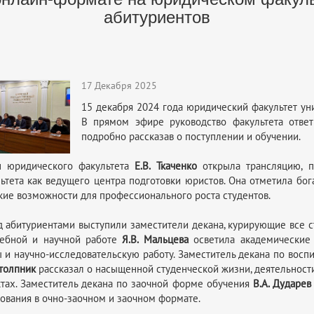
абитуриентов
17 Декабря 2025
15 декабря 2024 года юридический факультет ун
В прямом эфире руководство факультета ответ
подробно рассказав о поступлении и обучении.
н юридического факультета
Е.В. Ткаченко
открыла трансляцию, по
ьтета как ведущего центра подготовки юристов. Она отметила бог
ие возможности для профессионального роста студентов.
 абитуриентами выступили заместители декана, курирующие все с
чебной и научной работе
Я.В. Мальцева
осветила академические 
 и научно-исследовательскую работу. Заместитель декана по восп
Столпник
рассказал о насыщенной студенческой жизни, деятельности
тах. Заместитель декана по заочной форме обучения
В.А. Дударев
ования в очно-заочном и заочном формате.