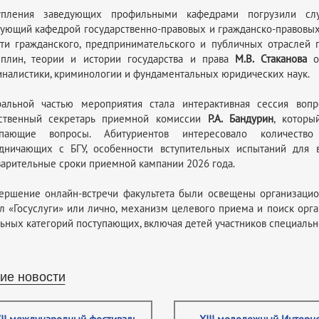
упления заведующих профильными кафедрами погрузили сл
ующий кафедрой государственно-правовых и гражданско-правовы
ти гражданского, предпринимательского и публичных отраслей 
иплин, теории и истории государства и права
М.В. Стаканова
оз
налистики, криминологии и фундаментальных юридических наук.
ральной частью мероприятия стала интерактивная сессия воп
тственный секретарь приемной комиссии
Р.А. Бандурин
, которы
упающие вопросы. Абитуриентов интересовало количество 
удничающих с БГУ, особенности вступительных испытаний для 
арительные сроки приемной кампании 2026 года.
ершение онлайн-встречи факультета были освещены организацио
л «Госуслуги» или лично, механизм целевого приема и поиск орга
ьных категорий поступающих, включая детей участников специальн
ие новости