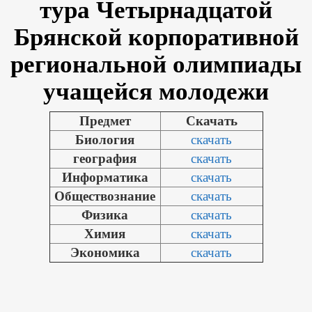
тура Четырнадцатой
Брянской корпоративной
региональной олимпиады
учащейся молодежи
Предмет
Скачать
Биология
скачать
география
скачать
Информатика
скачать
Обществознание
скачать
Физика
скачать
Химия
скачать
Экономика
скачать