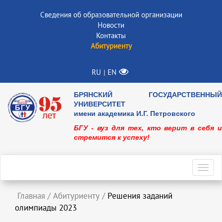
Сведения об образовательной организации
Новости
Контакты
Абитуриенту
RU
EN
|
БРЯНСКИЙ ГОСУДАРСТВЕННЫЙ
УНИВЕРСИТЕТ
имени академика И.Г. Петровского
БГУ - вуз для тех, кто верит в себя и
стремится к успеху!
Toggl
navig
Главная
/
Абитуриенту
/
Решения заданий
олимпиады 2023