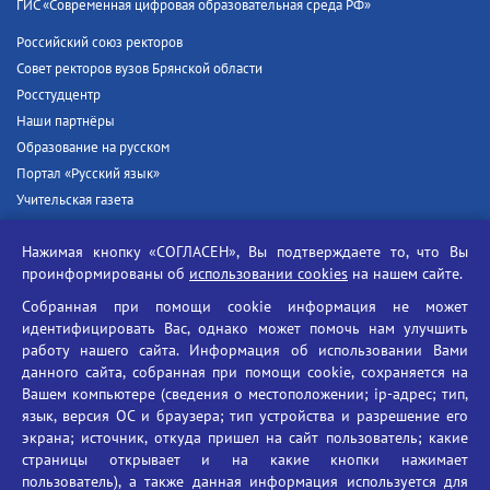
ГИС «Современная цифровая образовательная среда РФ»
Российский союз ректоров
Совет ректоров вузов Брянской области
Росстудцентр
Наши партнёры
Образование на русском
Портал «Русский язык»
Учительская газета
Российская академия наук
Нажимая кнопку «СОГЛАСЕН», Вы подтверждаете то, что Вы
Единый портал государственных услуг
проинформированы об
использовании cookies
на нашем сайте.
Противодействие терроризму
Собранная при помощи cookie информация не может
Противодействие угрозам информационной безопасности
идентифицировать Вас, однако может помочь нам улучшить
Социальные ролики - Генеральная прокуратура РФ
работу нашего сайта. Информация об использовании Вами
Противодействие коррупции
данного сайта, собранная при помощи cookie, сохраняется на
Вашем компьютере (сведения о местоположении; ip-адрес; тип,
БГУ против наркотиков
язык, версия ОС и браузера; тип устройства и разрешение его
Брянский государственный университет
экрана; источник, откуда пришел на сайт пользователь; какие
имени академика И.Г. Петровского
страницы открывает и на какие кнопки нажимает
пользователь), а также данная информация используется для
Время работы: пн-пт 09:00-18:00