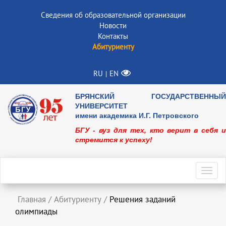
Сведения об образовательной организации
Новости
Контакты
Абитуриенту
RU
EN
|
БРЯНСКИЙ ГОСУДАРСТВЕННЫЙ
УНИВЕРСИТЕТ
имени академика И.Г. Петровского
БГУ - вуз для тех, кто верит в себя и
стремится к успеху!
Toggl
navig
Главная
/
Абитуриенту
/
Решения заданий
олимпиады