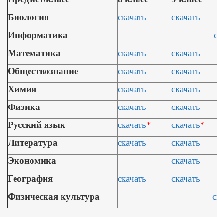
Биология
скачать
скачать
Информатика
Математика
скачать
скачать
Обществознание
скачать
скачать
Химия
скачать
скачать
Физика
скачать
скачать
Русский язык
скачать
*
скачать
*
Литература
скачать
скачать
Экономика
скачать
География
скачать
скачать
Физическая культура
с