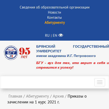
Сведения об образовательной организации
Новости
Контакты
Абитуриенту
RU
EN
|
БРЯНСКИЙ ГОСУДАРСТВЕННЫЙ
УНИВЕРСИТЕТ
имени академика И.Г. Петровского
БГУ - вуз для тех, кто верит в себя и
стремится к успеху!
Toggl
navig
Главная
/
Абитуриенту
/
Архив
/
Приказы о
зачислении на 1 курс 2021 г.