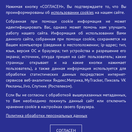
Нажимая кнопку «СОГЛАСЕН», Вы подтверждаете то, что Вы
Единый портал государственных услуг
проинформированы об
использовании cookies
на нашем сайте.
Противодействие терроризму
Собранная при помощи cookie информация не может
Противодействие угрозам информационной безопасности
идентифицировать Вас, однако может помочь нам улучшить
Социальные ролики - Генеральная прокуратура РФ
работу нашего сайта. Информация об использовании Вами
Противодействие коррупции
данного сайта, собранная при помощи cookie, сохраняется на
Вашем компьютере (сведения о местоположении; ip-адрес; тип,
БГУ против наркотиков
язык, версия ОС и браузера; тип устройства и разрешение его
Брянский государственный университет
экрана; источник, откуда пришел на сайт пользователь; какие
имени академика И.Г. Петровского
страницы открывает и на какие кнопки нажимает
пользователь), а также данная информация используется для
Время работы: пн-пт 09:00-18:00
обработки статистических данных посредством интернет-
E-mail: bryanskgu@mail.ru
сервисов веб-аналитики Яндекс.Метрика, MyTracker, Пиксель VK
Телефон: +7(4832)58-90-85
Рекламы, Jivo, Спутник (Ростелеком).
Если Вы не согласны с обработкой вышеуказанных метаданных,
то Вам необходимо покинуть данный сайт или отключить
хранение cookie в настройках своего браузера.
Политика обработки персональных данных
СОГЛАСЕН
Вход