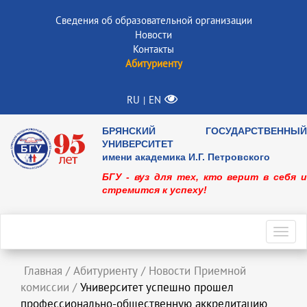
Сведения об образовательной организации
Новости
Контакты
Абитуриенту
RU
EN
|
БРЯНСКИЙ ГОСУДАРСТВЕННЫЙ
УНИВЕРСИТЕТ
имени академика И.Г. Петровского
БГУ - вуз для тех, кто верит в себя и
стремится к успеху!
Toggl
navig
Главная
/
Абитуриенту
/
Новости Приемной
комиссии
/
Университет успешно прошел
профессионально-общественную аккредитацию