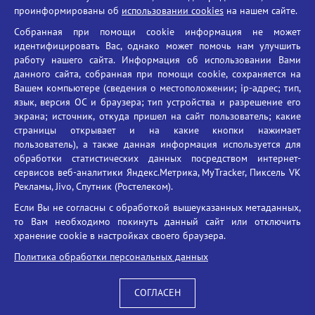
проинформированы об
использовании cookies
на нашем сайте.
Противодействие терроризму
Собранная при помощи cookie информация не может
Противодействие угрозам информационной безопасности
идентифицировать Вас, однако может помочь нам улучшить
Социальные ролики - Генеральная прокуратура РФ
работу нашего сайта. Информация об использовании Вами
Противодействие коррупции
данного сайта, собранная при помощи cookie, сохраняется на
Вашем компьютере (сведения о местоположении; ip-адрес; тип,
БГУ против наркотиков
язык, версия ОС и браузера; тип устройства и разрешение его
Брянский государственный университет
экрана; источник, откуда пришел на сайт пользователь; какие
имени академика И.Г. Петровского
страницы открывает и на какие кнопки нажимает
пользователь), а также данная информация используется для
Время работы: пн-пт 09:00-18:00
обработки статистических данных посредством интернет-
E-mail: bryanskgu@mail.ru
сервисов веб-аналитики Яндекс.Метрика, MyTracker, Пиксель VK
Телефон: +7(4832)58-90-85
Рекламы, Jivo, Спутник (Ростелеком).
Если Вы не согласны с обработкой вышеуказанных метаданных,
то Вам необходимо покинуть данный сайт или отключить
хранение cookie в настройках своего браузера.
Политика обработки персональных данных
СОГЛАСЕН
Вход