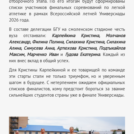
отборочного этапа. По его итогам будут сформированы
списки участников финальных соревнований по легкой
атлетике в рамках Всероссийской летней Универсиады
2026 года.
В составе делегации БГУ на смоленском стадионе честь
вуза отстаивали:
Карпейкина Кристина, Молчанов
Александр, Филина Полина, Силахина Кристина, Силахина
Алина, Симусева Анна, Артюхова Кристина, Подтыкайлов
Максим, Марченко Иван
и
Гудова Екатерина
. Каждый из
них внес вклад в общий успех.
Для Кристины Карпейкиной и ее товарищей по команде
эти старты стали не только триумфом, но и уверенным
шагом в будущее. С нетерпением ожидаем официальных
списков финалистов, кому предстоит бороться за звание
сильнейших студентов страны уже в финале Универсиады.