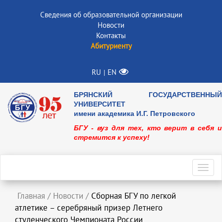
Сведения об образовательной организации
Новости
Контакты
Абитуриенту
RU
EN
|
БРЯНСКИЙ ГОСУДАРСТВЕННЫЙ
УНИВЕРСИТЕТ
имени академика И.Г. Петровского
БГУ - вуз для тех, кто верит в себя и
стремится к успеху!
Toggl
navig
Главная
/
Новости
/
Сборная БГУ по легкой
атлетике – серебряный призер Летнего
студенческого Чемпионата России