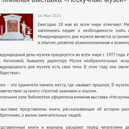
16 Мая 2025
Ежегодно 18 мая во всем мире отмечают Ме
напоминать людям о необходимости знать 
Международного дня музеев является установл
и опытом, развитие взаимопонимания и взаимо
дународный день музеев празднуется во всём мире с 1977 года. 
. Антоновой, бывшему директору Музея изобразительных иску
дународного дня музеев есть своя тема. В этом году она звуч
бществах».
еи – это хранители памяти, места, где оживает прошлое. В музе
овечеством за много столетий знаниями и опытом.
итальном зале библиотеки оформлена книжная выставка «Нескучны
выставке представлены книги, рассказывающие об истории раз
бретениях, о жизни замечательных людей.
едставленные книги и журналы раскроют перед читателями д