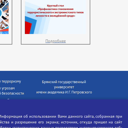
Подробнее
е терроризму
Брянский государственный
университет
 угрозам
имени академика И.Г. Петровского
 безопасности
ки - Генеральная
Время работы: пн-пт 09:00-18:00
E-mail: bryanskgu@mail.ru
е коррупции
Телефон: +7(4832)58-90-85
Информация об использовании Вами данного сайта, собранная при
отиков
ойства и разрешение его экрана; источник, откуда пришел на сайт
аботки статистических данных посредством интернет-сервисов веб-