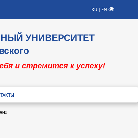
RU
EN
|
ННЫЙ УНИВЕРСИТЕТ
вского
себя и стремится к успеху!
ТАКТЫ
еи»