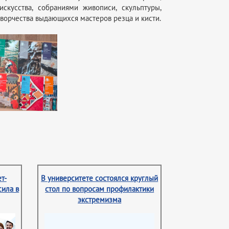
кусства, собраниями живописи, скульптуры,
творчества выдающихся мастеров резца и кисти.
т-
В университете состоялся круглый
сила в
стол по вопросам профилактики
экстремизма