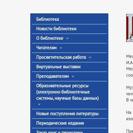
Библиотека
Новости библиотеки
О библиотеке
Читателям
Меж
Просветительская работа
И.А
Виртуальные выставки
Меж
соо
Преподавателям
Образовательные ресурсы
Муз
(электронно-библиотечные
чел
системы, научные базы данных)
В ч
На 
Новые поступления литературы
изо
Периодические издания
Пр
Заказ книг и периодики