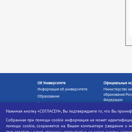
Об Университете
Официальные ис
Информация об университете
Министерство на
образования Рос
Образование
Федерации
Наука и инновации
Министерство п
Абитуриенту
Нажимая кнопку «СОГЛАСЕН», Вы подтверждаете то, что Вы прои
Портал «Российс
Студентам
образование»
Собранная при помощи cookie информация не может идентифициро
Ассоциация выпускников
помощи cookie, сохраняется на Вашем компьютере (сведения о мес
Единое окно ин
пользователь; какие страницы открывает и на какие кнопки нажим
Центр тестирования
ресурсов