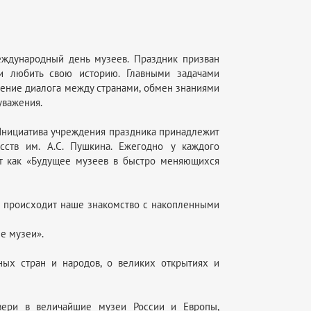
ждународный день музеев. Праздник призван
и любить свою историю. Главными задачами
ение диалога между странами, обмен знаниями
уважения.
Инициатива учреждения праздника принадлежит
сств им. А.С. Пушкина. Ежегодно у каждого
ит как «Будущее музеев в быстро меняющихся
ях происходит наше знакомство с накопленными
е музеи».
ных стран и народов, о великих открытиях и
вери в величайшие музеи России и Европы,