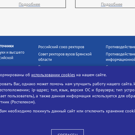
Подробнее
Подробнее
точники
Российский союз ректоров
Противодействи
уки и высшего
Совет ректоров вузов Брянской
Противодействие
сийской
области
информационной
Росстудцентр
Социальные роли
росвещения
прокуратура РФ
Наши партнёры
нформированы об
использовании cookies
на нашем сайте.
кое
Противодействи
Образование на русском
вать Вас, однако может помочь нам улучшить работу нашего сайта. 
БГУ против нарк
Портал «Русский язык»
тоположении; ip-адрес; тип, язык, версия ОС и браузера; тип устр
формационных
ает пользователь), а также данная информация используется для обр
Учительская газета
утник (Ростелеком).
ия цифровых
Российская академия наук
 ресурсов
Единый портал государственных
Вам необходимо покинуть данный сайт или отключить хранение cookie
жба по надзору
услуг
ания и науки
ая цифровая
 среда РФ»