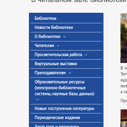
Библиотека
Новости библиотеки
О библиотеке
Читателям
Просветительская работа
Виртуальные выставки
В ч
Преподавателям
Тют
ауд
Образовательные ресурсы
жиз
(электронно-библиотечные
а т
системы, научные базы данных)
При
Новые поступления литературы
Периодические издания
Заказ книг и периодики