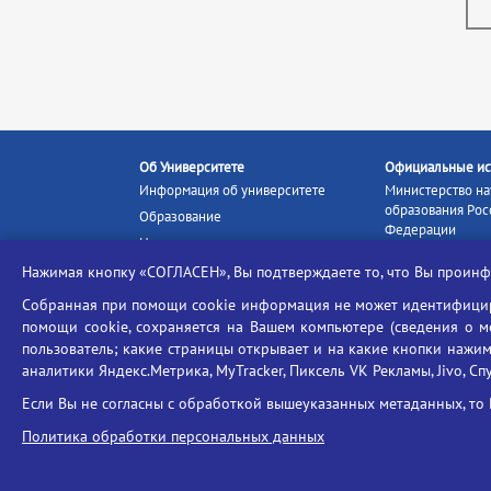
Об Университете
Официальные ис
Информация об университете
Министерство на
образования Рос
Образование
Федерации
Наука и инновации
Министерство п
Абитуриенту
Нажимая кнопку «СОГЛАСЕН», Вы подтверждаете то, что Вы прои
Портал «Российс
Студентам
образование»
Собранная при помощи cookie информация не может идентифициро
Ассоциация выпускников
помощи cookie, сохраняется на Вашем компьютере (сведения о мес
Единое окно ин
пользователь; какие страницы открывает и на какие кнопки нажим
Центр тестирования
ресурсов
иностранных граждан
аналитики Яндекс.Метрика, MyTracker, Пиксель VK Рекламы, Jivo, Сп
Единая коллекц
Конкурс на замещение
образовательных
Если Вы не согласны с обработкой вышеуказанных метаданных, то 
должностей научно-
Федеральная слу
педагогических работников
Политика обработки персональных данных
в сфере образов
ГИС «Современн
образовательная