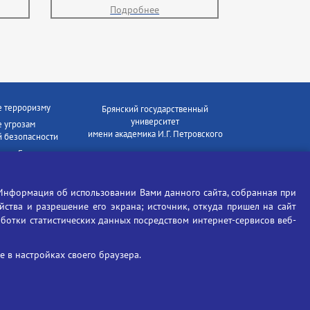
Подробнее
е терроризму
Брянский государственный
университет
 угрозам
имени академика И.Г. Петровского
 безопасности
ки - Генеральная
Время работы: пн-пт 09:00-18:00
E-mail: bryanskgu@mail.ru
е коррупции
Телефон: +7(4832)58-90-85
Информация об использовании Вами данного сайта, собранная при
отиков
ойства и разрешение его экрана; источник, откуда пришел на сайт
аботки статистических данных посредством интернет-сервисов веб-
 в настройках своего браузера.
Вход