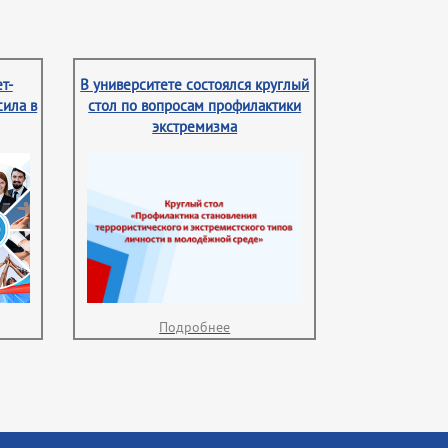
т-
В университете состоялся круглый
сила в
стол по вопросам профилактики
экстремизма
Подробнее