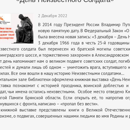
2 Декабря 2022
В 2014 году Президент России Владимир Пути
новую памятную дату. В Федеральный Закон «О 
была внесена новая запись: «3 декабря – День 
3 декабря 1966 года в честь 25-й годовщин
звестного солдата был перенесен из братской могилы советск
инградского шоссе, и торжественно захоронен в Александровском с
т день напоминает нам о великом подвиге советских солдат, поги
естей и думали лишь об одном – уничтожить врага, вступившего 
илах. Все они вошли в нашу историю Неизвестными солдатами…
итальном зале библиотеки оформлена книжная выставка «День Неиз
тавка познакомит с историей праздника, воинской доблестью и
дат, чьи имена остались неизвестными. Особое место отведено Кн
гой Памяти Брянской области. Если открыть её, то напротив о
нувшихся с фронта, написано – «пропал без вести».
книжной выставке представлены книги о Великой Отечественн
оизме, о подвигах, совершенных нашими людьми во имя Родины и ра