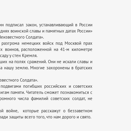
н подписал закон, устанавливающий в России
днях воинской славы и памятных датах России»
Неизвестного Солдата».
ы разгрома немецких войск под Москвой прах
их воинов, расположенной на 41-м километре
аду у стен Кремля.
бших на полях сражений. Они не искали славы и
на нашу землю. Многие захоронены в братских
вестного Солдата».
 подвигами погибших российских и советских
игам памяти. Читатель сможет познакомиться с
громного числа фамилий советских солдат, не
ой войне, которые расскажут о беззаветном
ди защиты всего того, что нам дорого и свято.