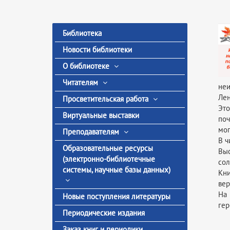
Библиотека
Новости библиотеки
О библиотеке
Читателям
неи
Лен
Просветительская работа
Это
Виртуальные выставки
поч
мог
Преподавателям
В ч
Образовательные ресурсы
Выс
(электронно-библиотечные
сол
системы, научные базы данных)
Кни
вер
На 
Новые поступления литературы
гер
Периодические издания
Заказ книг и периодики