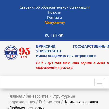
Сведения об образовательной организации
Новости
Контакты
Абитуриенту
RU
EN
|
БРЯНСКИЙ ГОСУДАРСТВЕННЫЙ
УНИВЕРСИТЕТ
имени академика И.Г. Петровского
БГУ - вуз для тех, кто верит в себя и
стремится к успеху!
Toggl
navig
Главная
/
Университет
/
Структурные
подразделения
/
Библиотека
/
Книжная выставка
«Любимец детворы»