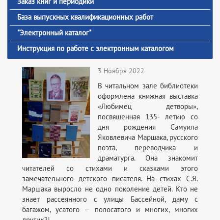
Заказ книг и периодики
База выпускных квалификационных работ
"Электронный каталог"
Инструкция по работе с электронным каталогом
3 Ноября 2022
В читальном зале библиотеки
оформлена книжная выставка
«Любимец детворы»,
посвященная 135- летию со
дня рождения Самуила
Яковлевича Маршака, русского
поэта, переводчика и
драматурга. Она знакомит
читателей со стихами и сказками этого
замечательного детского писателя. На стихах С.Я.
Маршака выросло не одно поколение детей. Кто не
знает рассеянного с улицы Бассейной, даму с
багажом, усатого — полосатого и многих, многих
других?!