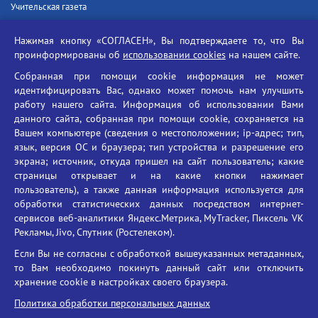
Учительская газета
Российская академия наук
Нажимая кнопку «СОГЛАСЕН», Вы подтверждаете то, что Вы
Единый портал государственных услуг
проинформированы об
использовании cookies
на нашем сайте.
Противодействие терроризму
Собранная при помощи cookie информация не может
Противодействие угрозам информационной безопасности
идентифицировать Вас, однако может помочь нам улучшить
Социальные ролики - Генеральная прокуратура РФ
работу нашего сайта. Информация об использовании Вами
Противодействие коррупции
данного сайта, собранная при помощи cookie, сохраняется на
Вашем компьютере (сведения о местоположении; ip-адрес; тип,
БГУ против наркотиков
язык, версия ОС и браузера; тип устройства и разрешение его
Брянский государственный университет
экрана; источник, откуда пришел на сайт пользователь; какие
имени академика И.Г. Петровского
страницы открывает и на какие кнопки нажимает
пользователь), а также данная информация используется для
Время работы: пн-пт 09:00-18:00
обработки статистических данных посредством интернет-
E-mail: bryanskgu@mail.ru
сервисов веб-аналитики Яндекс.Метрика, MyTracker, Пиксель VK
Телефон: +7(4832)58-90-85
Рекламы, Jivo, Спутник (Ростелеком).
Если Вы не согласны с обработкой вышеуказанных метаданных,
то Вам необходимо покинуть данный сайт или отключить
хранение cookie в настройках своего браузера.
Политика обработки персональных данных