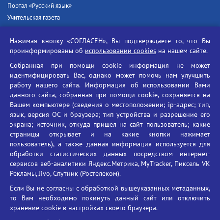
Портал «Русский язык»
Учительская газета
Российская академия наук
Нажимая кнопку «СОГЛАСЕН», Вы подтверждаете то, что Вы
Единый портал государственных услуг
проинформированы об
использовании cookies
на нашем сайте.
Противодействие терроризму
Собранная при помощи cookie информация не может
Противодействие угрозам информационной безопасности
идентифицировать Вас, однако может помочь нам улучшить
Социальные ролики - Генеральная прокуратура РФ
работу нашего сайта. Информация об использовании Вами
Противодействие коррупции
данного сайта, собранная при помощи cookie, сохраняется на
Вашем компьютере (сведения о местоположении; ip-адрес; тип,
БГУ против наркотиков
язык, версия ОС и браузера; тип устройства и разрешение его
Брянский государственный университет
экрана; источник, откуда пришел на сайт пользователь; какие
имени академика И.Г. Петровского
страницы открывает и на какие кнопки нажимает
пользователь), а также данная информация используется для
Время работы: пн-пт 09:00-18:00
обработки статистических данных посредством интернет-
E-mail: bryanskgu@mail.ru
сервисов веб-аналитики Яндекс.Метрика, MyTracker, Пиксель VK
Телефон: +7(4832)58-90-85
Рекламы, Jivo, Спутник (Ростелеком).
Если Вы не согласны с обработкой вышеуказанных метаданных,
то Вам необходимо покинуть данный сайт или отключить
хранение cookie в настройках своего браузера.