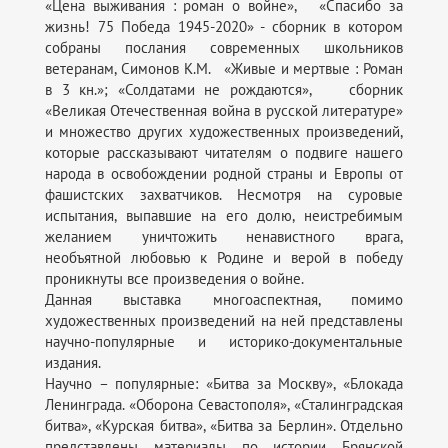
«Цена выживания : роман о войне», «Спасибо за
жизнь! 75 Победа 1945-2020» - сборник в котором
собраны послания современных школьников
ветеранам, Симонов К.М. «Живые и мертвые : Роман
в 3 кн.»; «Солдатами не рождаются», сборник
«Великая Отечественная война в русской литературе»
и множество других художественных произведений,
которые рассказывают читателям о подвиге нашего
народа в освобождении родной страны и Европы от
фашистских захватчиков. Несмотря на суровые
испытания, выпавшие на его долю, неистребимым
желанием уничтожить ненавистного врага,
необъятной любовью к Родине и верой в победу
проникнуты все произведения о войне.
Данная выставка многоаспектная, помимо
художественных произведений на ней представлены
научно-популярные и историко-документальные
издания.
Научно – популярные: «Битва за Москву», «Блокада
Ленинграда. «Оборона Севастополя», «Сталинградская
битва», «Курская битва», «Битва за Берлин». Отдельно
представлены материалы по истории Брянской