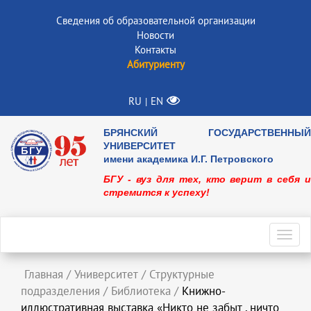
Сведения об образовательной организации
Новости
Контакты
Абитуриенту
RU
EN
|
БРЯНСКИЙ ГОСУДАРСТВЕННЫЙ
УНИВЕРСИТЕТ
имени академика И.Г. Петровского
БГУ - вуз для тех, кто верит в себя и
стремится к успеху!
Toggl
navig
Главная
/
Университет
/
Структурные
подразделения
/
Библиотека
/
Книжно-
иллюстративная выставка «Никто не забыт , ничто