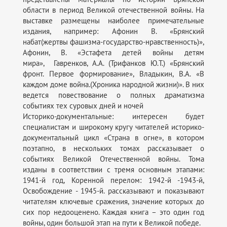
области в период Великой отечественной войны. На
выставке размещены наиболее примечательные
издания, например: Афонин В. «Брянский
набат(жертвы фашизма-государство-нравственность)»,
Афонин, В. «Эстафета детей войны детям
мира», Гавренков, А.А. (Трифанков Ю.Т.) «Брянский
фронт. Первое формирование», Владыкин, В.А. «В
каждом доме война.(Хроника народной жизни)». В них
ведется повествование о полных драматизма
событиях тех суровых дней и ночей
Историко-документальные: интересен будет
специалистам и широкому кругу читателей историко-
документальный цикл «Страна в огне», в котором
поэтапно, в нескольких томах рассказывает о
событиях Великой Отечественной войны. Тома
изданы в соответствии с тремя основным этапами:
1941-й год, Коренной перелом: 1942-й -1943-й,
Освобождение - 1945-й. рассказывают и показывают
читателям ключевые сражения, значение которых до
сих пор недооценено. Каждая книга – это один год
войны, один большой этап на пути к Великой победе.