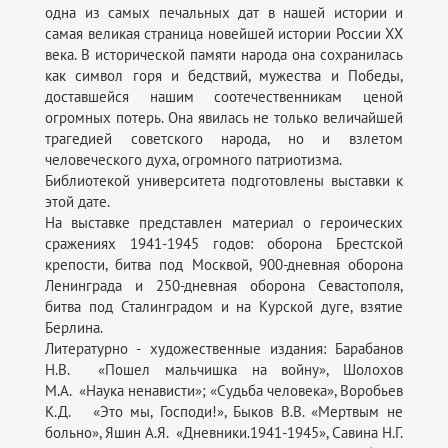
одна из самых печальных дат в нашей истории и
самая великая страница новейшей истории России XX
века. В исторической памяти народа она сохранилась
как символ горя и бедствий, мужества и Победы,
доставшейся нашим соотечественникам ценой
огромных потерь. Она явилась не только величайшей
трагедией советского народа, но и взлетом
человеческого духа, огромного патриотизма.
Библиотекой университета подготовлены выставки к
этой дате.
На выставке представлен материал о героических
сражениях 1941-1945 годов: оборона Брестской
крепости, битва под Москвой, 900-дневная оборона
Ленинграда и 250-дневная оборона Севастополя,
битва под Сталинградом и на Курской дуге, взятие
Берлина.
Литературно - художественные издания: Барабанов
Н.В. «Пошел мальчишка на войну», Шолохов
М.А. «Наука ненависти»; «Судьба человека», Воробьев
К.Д. «Это мы, Господи!», Быков В.В. «Мертвым не
больно», Яшин А.Я. «Дневники.1941-1945», Савина Н.Г.