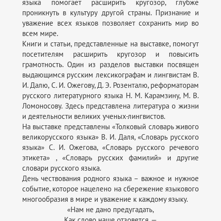
языка помогает расширить кругозор, глубже
проникнуть в культуру другой страны. Признание и
уважение всех языков позволяет сохранить мир во
всем мире.
Книги и статьи, представленные на выставке, помогут
посетителям расширить кругозор и повысить
грамотность. Один из разделов выставки посвящен
выдающимся русским лексикографам и лингвистам В.
И. Далю, С. И. Ожегову, Д. Э. Розенталю, реформаторам
русского литературного языка Н. М. Карамзину, М. В.
Ломоносову. Здесь представлена литература о жизни
и деятельности великих ученых-лингвистов.
На выставке представлены «Толковый словарь живого
великорусского языка» В. И. Даля, «Словарь русского
языка» С. И. Ожегова, «Словарь русского речевого
этикета» , «Словарь русских фамилий» и другие
словари русского языка.
День чествования родного языка – важное и нужное
событие, которое нацелено на сбережение языкового
многообразия в мире и уважение к каждому языку.
«Нам не дано предугадать,
Как слово наше отзовется, —