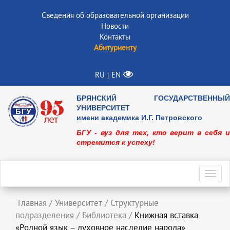
Сведения об образовательной организации
Новости
Контакты
Абитуриенту
RU
EN
|
БРЯНСКИЙ ГОСУДАРСТВЕННЫЙ
УНИВЕРСИТЕТ
имени академика И.Г. Петровского
БГУ - вуз для тех, кто верит в себя и
стремится к успеху!
Toggl
navig
Главная
/
Университет
/
Структурные
подразделения
/
Библиотека
/
Книжная вставка
«Родной язык – духовное наследие народа»