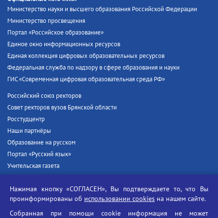
Министерство науки и высшего образования Российской Федерации
Министерство просвещения
Портал «Российское образование»
Единое окно информационных ресурсов
Единая коллекция цифровых образовательных ресурсов
Федеральная служба по надзору в сфере образования и науки
ГИС «Современная цифровая образовательная среда РФ»
Российский союз ректоров
Совет ректоров вузов Брянской области
Росстудцентр
Наши партнёры
Образование на русском
Портал «Русский язык»
Учительская газета
Российская академия наук
Нажимая кнопку «СОГЛАСЕН», Вы подтверждаете то, что Вы
Единый портал государственных услуг
проинформированы об
использовании cookies
на нашем сайте.
Противодействие терроризму
Собранная при помощи cookie информация не может
Противодействие угрозам информационной безопасности